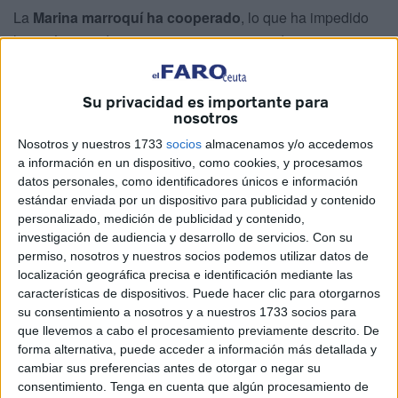
La
Marina marroquí ha cooperado
, lo que ha impedido
las imágenes de anteriores veranos, cuando se vivieron
entradas masivas de nadadores.
Ha sido
una madrugada agotadora
, sin freno
, con
Su privacidad es importante para
nosotros
continuas incursiones en todos aquellos puntos en donde
se alertaba de la presencia de inmigrantes.
Nosotros y nuestros 1733
socios
almacenamos y/o accedemos
a información en un dispositivo, como cookies, y procesamos
datos personales, como identificadores únicos e información
Tarajal, Sarchal, la Sirena…
estándar enviada por un dispositivo para publicidad y contenido
personalizado, medición de publicidad y contenido,
Los agentes del Servicio Marítimo guiaban a la Marina que
investigación de audiencia y desarrollo de servicios.
Con su
ha ido recogiendo a adultos y menores de distintas
permiso, nosotros y nuestros socios podemos utilizar datos de
localización geográfica precisa e identificación mediante las
nacionalidades. Así sin parar.
características de dispositivos. Puede hacer clic para otorgarnos
su consentimiento a nosotros y a nuestros 1733 socios para
Se controlaba el entorno del
Tarajal
, se acudía a la zona
que llevemos a cabo el procesamiento previamente descrito. De
del
Sarchal o a la Sirena
, un punto negro en donde los
forma alternativa, puede acceder a información más detallada y
pescadores instan a inmigrantes a los que cuelan a
cambiar sus preferencias antes de otorgar o negar su
arrojarse al mar desde las pateras, lo que aumenta el
consentimiento.
Tenga en cuenta que algún procesamiento de