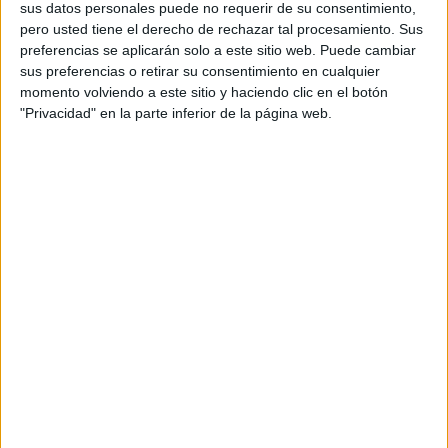
sus datos personales puede no requerir de su consentimiento,
riesgo de muerte.
pero usted tiene el derecho de rechazar tal procesamiento. Sus
preferencias se aplicarán solo a este sitio web. Puede cambiar
En el mar, la Marina marroquí iba recogiendo a los
sus preferencias o retirar su consentimiento en cualquier
nadadores cuya incursión en Ceuta quedaba frustrada.
momento volviendo a este sitio y haciendo clic en el botón
"Privacidad" en la parte inferior de la página web.
Otros inmigrantes eran trasladados por el Servicio
Marítimo hasta el arenal del Tarajal, en donde miembros
de la Guardia Civil se hacían cargo de ellos para,
posteriormente, proceder a su entrega a Marruecos.
Pases frustrados
Enfundados en
trajes de neopreno
, habían pretendido un
pase terminando atrapados en un particular
callejón sin
salida
.
La Marina también salía a recoger a nadadores para
trasladarlos hasta su zona. Y así toda la madrugada, pero