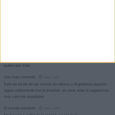
Arnaldo Cuesta
comentó:
hace 1 año
Esto es una absoluta tomadura de pelo y hay que darle una
solución. Ceuta no puede ser una ciudad asediada
constántemente y Europa debería intervenir, ya que el PSOE no
lo hace planteando soluciones acordes al problema. Si hay que
ampliar el espigón pues se hace, si hay que construir un
obstáculo a base de boyas y redes altas para que no pueda
pasar nadando pues se hace. Los políticos tienen cuando
quieren muchas ideas, ya lo hemos visto, y el PSOE cuando
quiere aún más.
Uno mas
comentó:
hace 1 año
Esto se ha ido de las manos sin retorno y el gobierno español
sigue colaborando con la invasión ,en unos años lo pagaremos
muy caro los españoles.
El mundo
comentó:
hace 1 año
No los van a quitar de la manos, es oro puro.