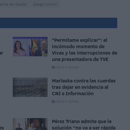
erno de Ceuta
Juego online
"Permítame explicar": el
incómodo momento de
ar
Vivas y las interrupciones de
una presentadora de TVE
HACE 3 HORAS
Marlaska contra las cuerdas
tras dejar en evidencia al
CNI e Información
HACE 6 HORAS
Pérez Triano admite que la
es
solución “no va a ser rápida