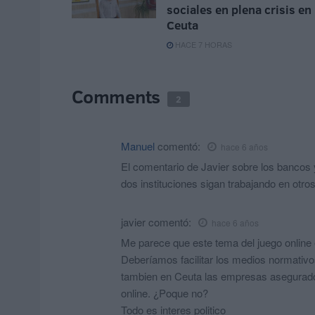
sociales en plena crisis en
Ceuta
HACE 7 HORAS
Comments
2
Manuel
comentó:
hace 6 años
El comentario de Javier sobre los bancos 
dos instituciones sigan trabajando en otro
javier
comentó:
hace 6 años
Me parece que este tema del juego online
Deberíamos facilitar los medios normativos
tambien en Ceuta las empresas asegurador
online. ¿Poque no?
Todo es interes politico