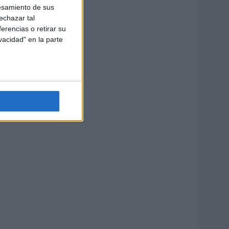
esamiento de sus
echazar tal
erencias o retirar su
vacidad" en la parte