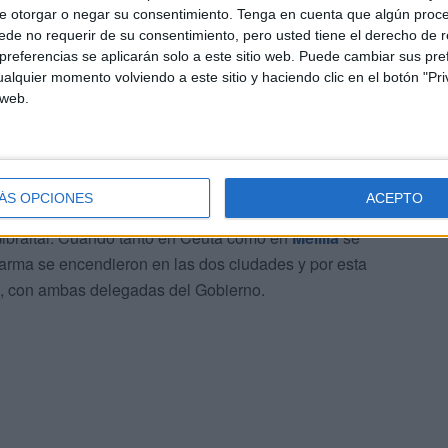
melillenses, Gloria Rojas.
e otorgar o negar su consentimiento.
Tenga en cuenta que algún proc
de no requerir de su consentimiento, pero usted tiene el derecho de r
referencias se aplicarán solo a este sitio web. Puede cambiar sus pref
alquier momento volviendo a este sitio y haciendo clic en el botón "Pri
 web.
rebaja del impuesto de juego del 20% al 10% abriendo a
 atraer a empresas de juego online no existía esta
ÁS OPCIONES
ACEPTO
se ha producido a partir de una sentencia del Tribunal
Gibraltar. Cuando tanto en Ceuta como en
Melilla
se
arma se encendieron en las dos ciudades y por esta
a, con ambas delegadas del Gobierno.