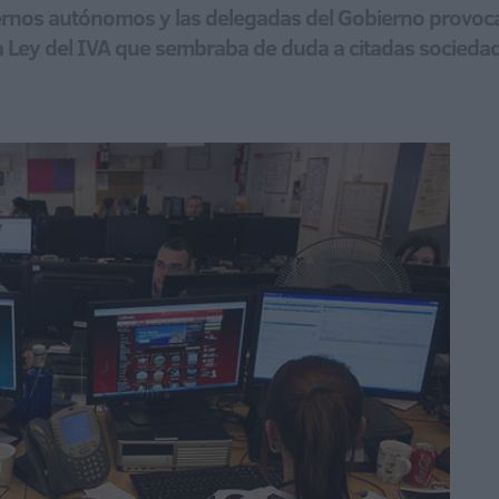
iernos autónomos y las delegadas del Gobierno provoc
la Ley del IVA que sembraba de duda a citadas socieda