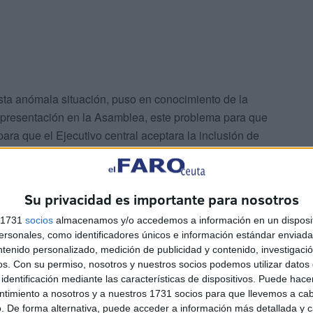
sta anómala situación, puso en conocimiento de la
representación en la Asamblea, este problema para que
ara que el Ejecutivo central aceptara la inclusión de
ías antes, la consejera de Hacienda tuvo una
 de Tributos del Ministerio de Hacienda y la misma
 técnica para variar este cuerpo legal y que todo dependía
Su privacidad es importante para nosotros
mado y se ha introducido en el anteproyecto de los
s 1731
socios
almacenamos y/o accedemos a información en un disposit
sonales, como identificadores únicos e información estándar enviada 
ntenido personalizado, medición de publicidad y contenido, investigaci
as han ido de la mano, puesto que al igual que desde
os.
Con su permiso, nosotros y nuestros socios podemos utilizar datos 
identificación mediante las características de dispositivos. Puede hacer
n la ciudad hermana por parte de la consejera de
ntimiento a nosotros y a nuestros 1731 socios para que llevemos a ca
ierno, Sabrina Moh y la vicepresidenta primera del
. De forma alternativa, puede acceder a información más detallada y 