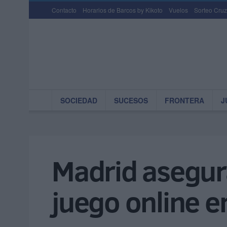
Contacto
Horarios de Barcos by Kikoto
Vuelos
Sorteo Cruz
SOCIEDAD
SUCESOS
FRONTERA
J
Madrid asegura
juego online en