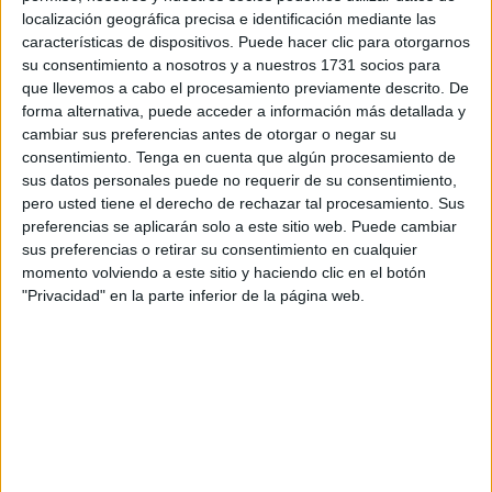
localización geográfica precisa e identificación mediante las
Anoche regresaron al centro de menores ‘Mediterráneo’
características de dispositivos. Puede hacer clic para otorgarnos
su consentimiento a nosotros y a nuestros 1731 socios para
todos los jóvenes que la Ciudad Autónoma tenía alojados
que llevemos a cabo el procesamiento previamente descrito. De
en un edificio que les había sido cedido por la Iglesia en la
forma alternativa, puede acceder a información más detallada y
Residencia Nazaret.
Dieciocho meses después de que se
cambiar sus preferencias antes de otorgar o negar su
produjera el incendio provocado por una menor se ha
consentimiento.
Tenga en cuenta que algún procesamiento de
sus datos personales puede no requerir de su consentimiento,
vuelto a la normalidad en este centro dependiente de la
pero usted tiene el derecho de rechazar tal procesamiento. Sus
Ciudad Autónoma.
preferencias se aplicarán solo a este sitio web. Puede cambiar
Aunque en un principio se dijo que las labores de
sus preferencias o retirar su consentimiento en cualquier
reposición en el Mediterráneo no durarían más de dos o
momento volviendo a este sitio y haciendo clic en el botón
"Privacidad" en la parte inferior de la página web.
tres meses, después de un primer informe que hablaba de
seis o siete días, lo cierto es que la Ciudad Autónoma
aprovechó estas circunstancias para realizar una reforma
en profundidad de todo el edificio, dado que el mismo tenía
ya varias decenas de años y necesitaba de numerosos
arreglos.
Según ha podido conocer esta redacción la inversión que