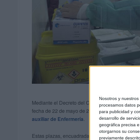
Nosotros y nuestro
Mediante el Decreto del Consejero de Presidenc
procesamos datos per
fecha de 22 de mayo de 2026, se ha aprobado el l
para publicidad y co
auxiliar de Enfermería
.
desarrollo de servici
geográfica precisa e 
otorgarnos su conse
Estas plazas, encuadradas en la Escala de Admi
previamente descrito