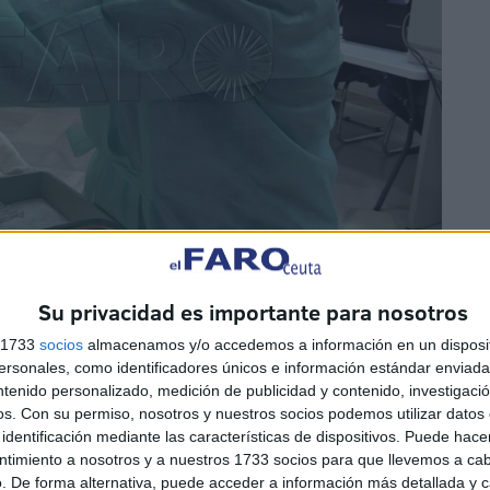
Su privacidad es importante para nosotros
s 1733
socios
almacenamos y/o accedemos a información en un disposit
ia y Gobernación, Alberto Ramón Gaitán Rodríguez, con
sonales, como identificadores únicos e información estándar enviada 
istado definitivo para la provisión de
cuatro plazas de
ntenido personalizado, medición de publicidad y contenido, investigaci
os.
Con su permiso, nosotros y nuestros socios podemos utilizar datos 
identificación mediante las características de dispositivos. Puede hacer
ntimiento a nosotros y a nuestros 1733 socios para que llevemos a ca
nistración Especial (Grupo C, Subgrupo C2), se cubrirán
. De forma alternativa, puede acceder a información más detallada y 