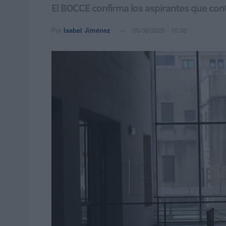
El BOCCE confirma los aspirantes que conti
Por
Isabel Jiménez
05/06/2026 - 10:02