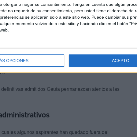
y corresponden a las Ofertas de Empleo Público de los
e otorgar o negar su consentimiento.
Tenga en cuenta que algún proc
de no requerir de su consentimiento, pero usted tiene el derecho de r
referencias se aplicarán solo a este sitio web. Puede cambiar sus pref
alquier momento volviendo a este sitio y haciendo clic en el botón "Pri
 web.
ÁS OPCIONES
ACEPTO
o 13 de marzo, la administración ha ratificado la relación
os.
as definitivas admitidos Ceuta permanezcan atentos a las
administrativos
s cuales algunos aspirantes han quedado fuera del