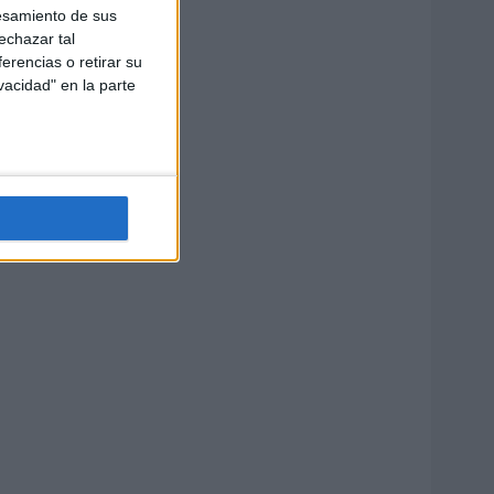
esamiento de sus
echazar tal
erencias o retirar su
vacidad" en la parte