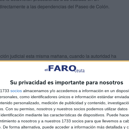
 directamente a las dependencias del Paseo de Colón.
sición judicial esta misma mañana, cuando la autoridad ha
Su privacidad es importante para nosotros
s 1733
socios
almacenamos y/o accedemos a información en un disposit
sonales, como identificadores únicos e información estándar enviada 
ntenido personalizado, medición de publicidad y contenido, investigaci
os.
Con su permiso, nosotros y nuestros socios podemos utilizar datos 
nal y ahora será objeto de análisis el contenido de esos
identificación mediante las características de dispositivos. Puede hacer
os mismos por parte de adulto a menor.
ntimiento a nosotros y a nuestros 1733 socios para que llevemos a ca
. De forma alternativa, puede acceder a información más detallada y 