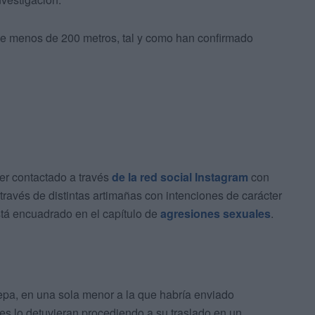
de menos de 200 metros, tal y como han confirmado
ber contactado a través
de la red social Instagram
con
avés de distintas artimañas con intenciones de carácter
stá encuadrado en el capítulo de
agresiones sexuales
.
sepa, en una sola menor a la que habría enviado
es lo detuvieran procediendo a su traslado en un