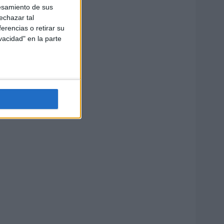
esamiento de sus
echazar tal
erencias o retirar su
vacidad" en la parte