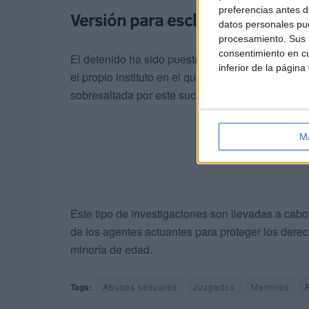
preferencias antes d
Versión para esclarecer en el ju
datos personales pue
procesamiento. Sus p
consentimiento en cu
El detenido ha sido puesto a
disposición judicia
inferior de la página
el propio instituto en el que trabaja, cuya activid
sobresaltada por este suceso.
M
Este tipo de investigaciones son llevadas a cabo
de los agentes actuantes para proteger los dere
minoría de edad.
Tags:
Abusos sexuales
Juzgados
Menores