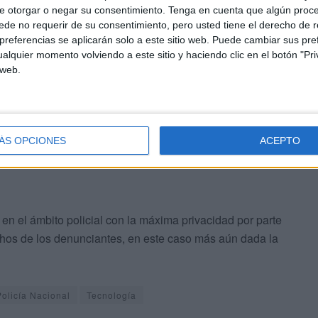
e otorgar o negar su consentimiento.
Tenga en cuenta que algún proc
zgado
de no requerir de su consentimiento, pero usted tiene el derecho de r
referencias se aplicarán solo a este sitio web. Puede cambiar sus pref
alquier momento volviendo a este sitio y haciendo clic en el botón "Pri
l
para aclarar unos hechos que han causado impacto en
 web.
ad -prácticamente en la recta final del curso escolar- se vio
ÁS OPCIONES
ACEPTO
 en el ámbito policial con la máxima privacidad por parte
chos de los denunciantes, en este caso más aún dada la
Policía Nacional
Tecnología