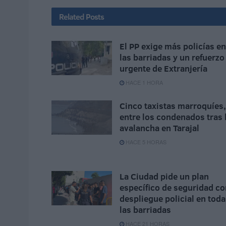
Related
Posts
El PP exige más policías en
las barriadas y un refuerzo
urgente de Extranjería
HACE 1 HORA
Cinco taxistas marroquíes,
entre los condenados tras 
avalancha en Tarajal
HACE 5 HORAS
La Ciudad pide un plan
específico de seguridad co
despliegue policial en tod
las barriadas
HACE 21 HORAS