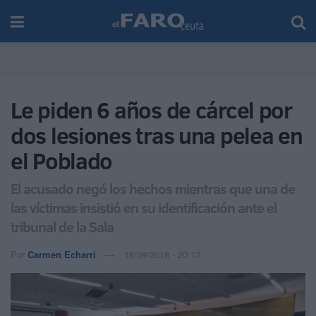
Le piden 6 años de cárcel por
dos lesiones tras una pelea en
el Poblado
El acusado negó los hechos mientras que una de
las víctimas insistió en su identificación ante el
tribunal de la Sala
Por
Carmen Echarri
18/09/2018 - 20:13