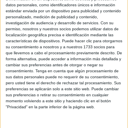
datos personales, como identificadores únicos e información
Poblado Marinero
. Él lo niega, pero una de las víctimas lo
estándar enviada por un dispositivo para publicidad y contenido
señaló en el juicio oral que empezó a celebrarse en la
personalizado, medición de publicidad y contenido,
Sección VI de la
Audiencia Provincial de Cádiz en
investigación de audiencia y desarrollo de servicios.
Con su
Ceut
a y que tuvo que suspenderse ante la ausencia de
permiso, nosotros y nuestros socios podemos utilizar datos de
localización geográfica precisa e identificación mediante las
tres testigos que no han podido ser localizadas.
características de dispositivos. Puede hacer clic para otorgarnos
su consentimiento a nosotros y a nuestros 1733 socios para
M.A.A. sí reconoció haber estado esa noche en el pub y
que llevemos a cabo el procesamiento previamente descrito. De
haber sido testigo de una pelea en la que, insistió, no
forma alternativa, puede acceder a información más detallada y
participó. De igual forma negó haber consumido alcohol o
cambiar sus preferencias antes de otorgar o negar su
portar algún vaso de cristal con el que habría agredido a
consentimiento.
Tenga en cuenta que algún procesamiento de
sus datos personales puede no requerir de su consentimiento,
una de las víctimas, Hicham G. y, de rebote, a otra, Pablo
pero usted tiene el derecho de rechazar tal procesamiento. Sus
G.G. Muy al contrario aclaró que la víctima le había
preferencias se aplicarán solo a este sitio web. Puede cambiar
empujado a él por la espalda al confundirle con otra
sus preferencias o retirar su consentimiento en cualquier
persona que le habría vertido el contenido de un cubata
momento volviendo a este sitio y haciendo clic en el botón
encima.
"Privacidad" en la parte inferior de la página web.
En su declaración el acusado negó conocer a quien le
denuncia, también apuntó que no sabía quién le había