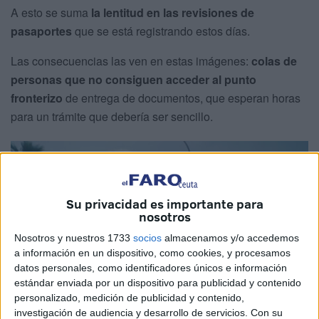
A esto se suma
la lentitud en las revisiones de
pasaportes
que se está registrando estos días.
Las consecuencias las ven en estas imágenes:
colas de
personas que no consiguen acceder al punto
fronterizo
de entrega de documentos, que esperan horas
para un trámite que debería ser sencillo.
Su privacidad es importante para
nosotros
Nosotros y nuestros 1733
socios
almacenamos y/o accedemos
a información en un dispositivo, como cookies, y procesamos
datos personales, como identificadores únicos e información
estándar enviada por un dispositivo para publicidad y contenido
personalizado, medición de publicidad y contenido,
investigación de audiencia y desarrollo de servicios.
Con su