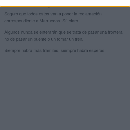
Sin sentido
comentó:
hace 10 meses
Seguro que todos estos van a poner la reclamación
correspondiente a Marruecos. Sí, claro.
Algunos nunca se enterarán que se trata de pasar una frontera,
no de pasar un puente o un tomar un tren.
Siempre habrá más trámites, siempre habrá esperas.