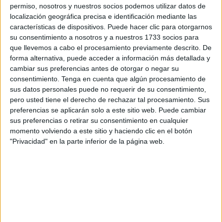
permiso, nosotros y nuestros socios podemos utilizar datos de
localización geográfica precisa e identificación mediante las
características de dispositivos. Puede hacer clic para otorgarnos
Las quejas no se hacen esperar
sobre todo cuando los
su consentimiento a nosotros y a nuestros 1733 socios para
que llevemos a cabo el procesamiento previamente descrito. De
afectados son mayores o niños pequeños que soportan
forma alternativa, puede acceder a información más detallada y
peor estas circunstancias.
cambiar sus preferencias antes de otorgar o negar su
consentimiento.
Tenga en cuenta que algún procesamiento de
Las colas y retenciones de este viernes
están
sus datos personales puede no requerir de su consentimiento,
superando las de la semana pasada, precisamente por
pero usted tiene el derecho de rechazar tal procesamiento. Sus
esa coincidencia en la salida de familias.
preferencias se aplicarán solo a este sitio web. Puede cambiar
sus preferencias o retirar su consentimiento en cualquier
momento volviendo a este sitio y haciendo clic en el botón
A la espera de la frontera inteligente
"Privacidad" en la parte inferior de la página web.
No será hasta 2026 cuando comience a funcionar la
frontera inteligente
, lo que permitirá que se
instauren
medidas de control
como el reconocimiento visual o la
activación rápida de controles de vehículos.
Las quejas
por lo que sucede este viernes proceden tanto