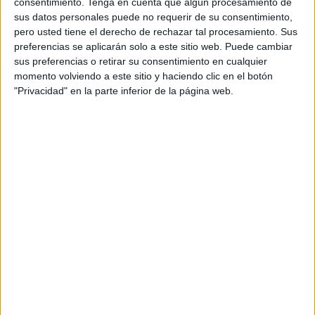
consentimiento.
Tenga en cuenta que algún procesamiento de
de titulares y matrículas haya sido facilitada al 112, medida
sus datos personales puede no requerir de su consentimiento,
que afecta no solo a los proveedores de mercancía sino
pero usted tiene el derecho de rechazar tal procesamiento. Sus
preferencias se aplicarán solo a este sitio web. Puede cambiar
también a los vehículos de discapacitados. Estos cambios
sus preferencias o retirar su consentimiento en cualquier
respecto a las fiestas del pasado año tienen mucho que
momento volviendo a este sitio y haciendo clic en el botón
ver con las amenazas terroristas en todo el mundo y la
"Privacidad" en la parte inferior de la página web.
forma en que se ha actuado en los últimos atentados,
usando vehículos suicidas.
“Hasta este momento el acceso de los discapacitados era
con la tarjeta azul, ahora con los medios que existen no es
difícil duplicar cualquier tipo de documentación. Ya no será
suficiente, tendrán que identificarse con el DNI. Con este
sistema consensuado con todos los que tienen que ver en
materia de seguridad será mejor. Tenemos que tomar
decisiones”, expuso el portavoz del Ejecutivo, Jacob
Hachuel.
La Ciudad ha aclarado que en cada punto de acceso al