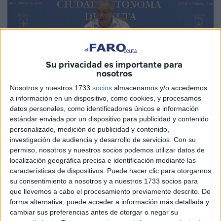
Hachuel, ayer, durante su intervención ante los periodistas.
Su privacidad es importante para
Mauro Mancebo (FAROTV)
nosotros
Nosotros y nuestros 1733
socios
almacenamos y/o accedemos
a información en un dispositivo, como cookies, y procesamos
datos personales, como identificadores únicos e información
estándar enviada por un dispositivo para publicidad y contenido
Como refuerzo en materia de seguridad
personalizado, medición de publicidad y contenido,
ante la amenaza global en todos los
investigación de audiencia y desarrollo de servicios.
Con su
permiso, nosotros y nuestros socios podemos utilizar datos de
países
localización geográfica precisa e identificación mediante las
características de dispositivos. Puede hacer clic para otorgarnos
El Gobierno ha decidido reforzar las medidas de seguridad
su consentimiento a nosotros y a nuestros 1733 socios para
en las próximas fiestas patronales, poniendo especial
que llevemos a cabo el procesamiento previamente descrito. De
forma alternativa, puede acceder a información más detallada y
atención hacia los vehículos que pretendan acceder al
cambiar sus preferencias antes de otorgar o negar su
recinto ferial. Solo podrán hacerlo aquellos cuya relación