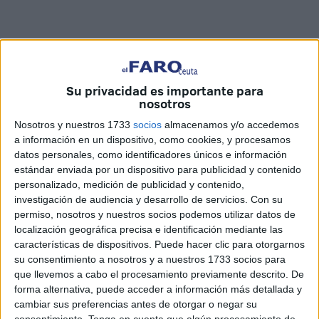
Su privacidad es importante para
nosotros
Fotos: Reduan Ben Zakour / Vídeo: Raúl Gómez
Nosotros y nuestros 1733
socios
almacenamos y/o accedemos
a información en un dispositivo, como cookies, y procesamos
datos personales, como identificadores únicos e información
estándar enviada por un dispositivo para publicidad y contenido
En dos patrulleras del Servicio Marítimo de la Guardia
personalizado, medición de publicidad y contenido,
investigación de audiencia y desarrollo de servicios.
Con su
Civil. Así han llegado a Ceuta los Reyes Melchor, Gaspar y
permiso, nosotros y nuestros socios podemos utilizar datos de
Baltasar. Los más esperados por los niños y los no tan
localización geográfica precisa e identificación mediante las
niños, los siempre soñados, los magos de Oriente capaces
características de dispositivos. Puede hacer clic para otorgarnos
de cumplir todos los deseos.
su consentimiento a nosotros y a nuestros 1733 socios para
que llevemos a cabo el procesamiento previamente descrito. De
En el Muelle de España les esperaban los pequeños,
forma alternativa, puede acceder a información más detallada y
cambiar sus preferencias antes de otorgar o negar su
cumpliendo un deseo que lleva aguantando todo un año.