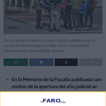
Con los datos oficiales en la mano, resulta imposible saber el
número de menores que ha podido cruzar a la península
procedentes de Ceuta o Melilla.
Archivo
En la Memoria de la Fiscalía publicada con
motivo de la apertura del año judicial se
hace hincapié en los problemas derivados
de la determinación de edad cuando los