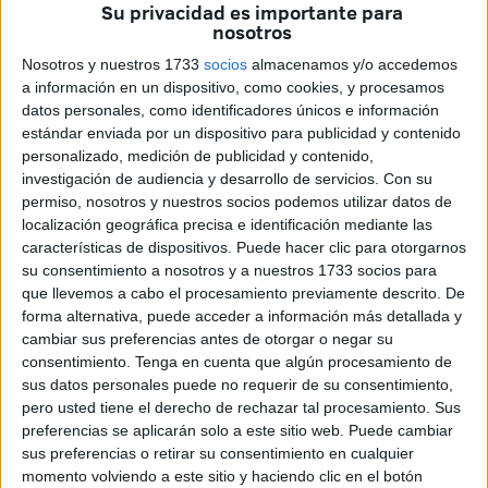
propios menores niegan serlo para
Su privacidad es importante para
nosotros
ingresar en el CETI, lo que les garantiza
Nosotros y nuestros 1733
socios
almacenamos y/o accedemos
un traslado más rápido
a información en un dispositivo, como cookies, y procesamos
datos personales, como identificadores únicos e información
La Memoria de la Fiscalía, hecha pública con motivo de la
estándar enviada por un dispositivo para publicidad y contenido
apertura del año judicial, recoge en un apartado específico
personalizado, medición de publicidad y contenido,
investigación de audiencia y desarrollo de servicios.
Con su
la situación de los menores extranjeros no acompañados
permiso, nosotros y nuestros socios podemos utilizar datos de
aludiendo a las ciudades de Ceuta y Melilla. Se habla de
localización geográfica precisa e identificación mediante las
datos, de pruebas de determinación de edad y de situación
características de dispositivos. Puede hacer clic para otorgarnos
real, aunque también se recoge y se reconoce lo
su consentimiento a nosotros y a nuestros 1733 socios para
que llevemos a cabo el procesamiento previamente descrito. De
“imposible de saber cuántos MENA se han introducido en
forma alternativa, puede acceder a información más detallada y
la península a través de las fronteras de Ceuta, Melilla a
cambiar sus preferencias antes de otorgar o negar su
Algeciras de manera oculta o clandestina”, se expone en
consentimiento.
Tenga en cuenta que algún procesamiento de
la memoria.
sus datos personales puede no requerir de su consentimiento,
pero usted tiene el derecho de rechazar tal procesamiento. Sus
A fecha de 31 de diciembre de 2016, figuraban inscritos en
preferencias se aplicarán solo a este sitio web. Puede cambiar
sus preferencias o retirar su consentimiento en cualquier
el Registro de Menores Extranjeros No Acompañados un
momento volviendo a este sitio y haciendo clic en el botón
total de 3.997 niños que se encuentran sometidos a tutela