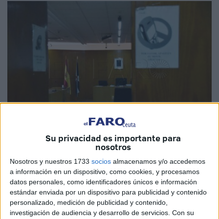
Su privacidad es importante para
nosotros
Imagen de archivo
Nosotros y nuestros 1733
socios
almacenamos y/o accedemos
a información en un dispositivo, como cookies, y procesamos
datos personales, como identificadores únicos e información
estándar enviada por un dispositivo para publicidad y contenido
Despachos anegados
, salas en las que se celebran
personalizado, medición de publicidad y contenido,
juicios afectadas por las lluvias… En el ámbito judicial
investigación de audiencia y desarrollo de servicios.
Con su