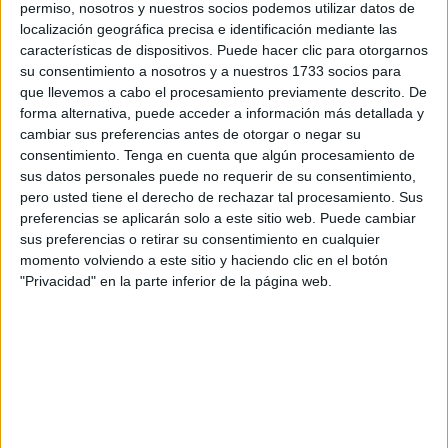
también se notan las
consecuencias del agua caída
permiso, nosotros y nuestros socios podemos utilizar datos de
localización geográfica precisa e identificación mediante las
durante todo este pasado fin de semana en Ceuta.
características de dispositivos. Puede hacer clic para otorgarnos
su consentimiento a nosotros y a nuestros 1733 socios para
Tal es así, que puede que se tengan que
suspender
que llevemos a cabo el procesamiento previamente descrito. De
juicios
si las mismas
no están en condiciones óptimas
.
forma alternativa, puede acceder a información más detallada y
cambiar sus preferencias antes de otorgar o negar su
El origen de este
auténtico desaguisado
hay que
consentimiento.
Tenga en cuenta que algún procesamiento de
encontrarlo en el nefasto mantenimiento de los edificios
sus datos personales puede no requerir de su consentimiento,
judiciales y en la ejecución de obras que se erigen en
pero usted tiene el derecho de rechazar tal procesamiento. Sus
preferencias se aplicarán solo a este sitio web. Puede cambiar
meros parcheos.
sus preferencias o retirar su consentimiento en cualquier
momento volviendo a este sitio y haciendo clic en el botón
Ceuta Center: Audiencia y juzgados
"Privacidad" en la parte inferior de la página web.
de lo Penal
Los espacios afectados se encuentran tanto en el
edificio
del Ceuta Center
, en donde están las dependencias
utilizadas por la
Audiencia y los juzgados de lo Penal 1
y 2
, como en el
Palacio de Justicia
.