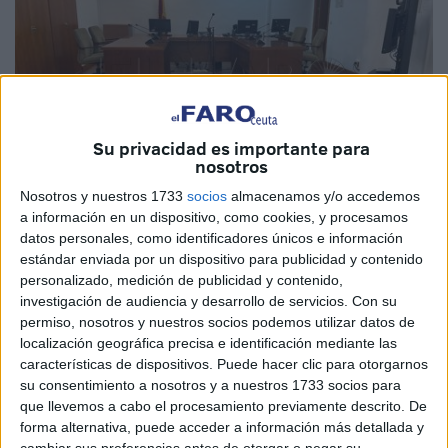
Su privacidad es importante para
nosotros
Nosotros y nuestros 1733
socios
almacenamos y/o accedemos
a información en un dispositivo, como cookies, y procesamos
datos personales, como identificadores únicos e información
Imagen de archivo
estándar enviada por un dispositivo para publicidad y contenido
personalizado, medición de publicidad y contenido,
investigación de audiencia y desarrollo de servicios.
Con su
permiso, nosotros y nuestros socios podemos utilizar datos de
La magistrada titular del
Juzgado
de lo Penal número 1 de
localización geográfica precisa e identificación mediante las
Ceuta ha puesto punto y final, con una sentencia
características de dispositivos. Puede hacer clic para otorgarnos
su consentimiento a nosotros y a nuestros 1733 socios para
condenatoria, a un caso de
estafa
arrastrado desde junio
que llevemos a cabo el procesamiento previamente descrito. De
de 2016, fecha en la que el llamado M.A.M. enajenó una
forma alternativa, puede acceder a información más detallada y
vivienda
tras atribuirse falsamente su propiedad.
cambiar sus preferencias antes de otorgar o negar su