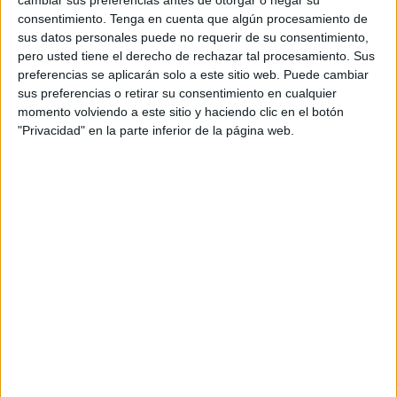
consentimiento.
Tenga en cuenta que algún procesamiento de
El acusado, que declaró a través de videoconferencia,
sus datos personales puede no requerir de su consentimiento,
aceptó una pena de 1 año de prisión que se suspende
pero usted tiene el derecho de rechazar tal procesamiento. Sus
preferencias se aplicarán solo a este sitio web. Puede cambiar
durante un periodo de dos años, condicionándose esa
sus preferencias o retirar su consentimiento en cualquier
suspensión al pago de una responsabilidad civil cifrada en
momento volviendo a este sitio y haciendo clic en el botón
31.286 euros.
"Privacidad" en la parte inferior de la página web.
Ese montante equivale al perjuicio que se causó en la
víctima de estos hechos y se deberá abonar en un plazo
de dos años de manera fraccionada.
No fue necesaria la celebración de vista oral al existir un
acuerdo entre las partes que, tras el reconocimiento de los
hechos por parte del acusado, evitó que se tuviera que
escuchar a los testigos y víctima, amén de policías
nacionales que fueron los encargados de la investigación.
Los detalles de este suceso