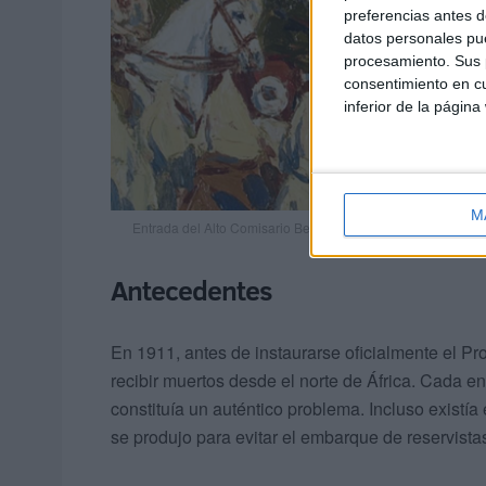
preferencias antes d
datos personales pue
procesamiento. Sus p
consentimiento en cu
inferior de la página
M
Entrada del Alto Comisario Berenguer en Xauen, 1920. Óleo
Antecedentes
En 1911, antes de instaurarse oficialmente el 
recibir muertos desde el norte de África. Cada en
constituía un auténtico problema. Incluso existí
se produjo para evitar el embarque de reservist