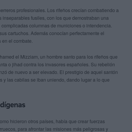
guerreros profesionales. Los rifeños crecían combatiendo a
s inseparables fusiles, con los que demostraban una
an complicadas columnas de municiones o intendencia.
 sus cartuchos. Además conocían perfectamente el
s en el combate.
hamed el Mizziam, un hombre santo para los rifeños que
anta o jihad contra los invasores españoles. Su rebelión
nzó de nuevo a ser elevado. El prestigio de aquel santón
 y las cabilas se iban uniendo, dando lugar a lo que
ndígenas
como hicieron otros países, había que crear fuerzas
ruecos, para afrontar las misiones más peligrosas y