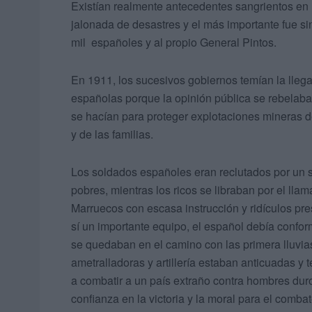
Existían realmente antecedentes sangrientos en
jalonada de desastres y el más importante fue si
mil españoles y al propio General Pintos.
En 1911, los sucesivos gobiernos temían la llega
españolas porque la opinión pública se rebelaba 
se hacían para proteger explotaciones mineras de l
y de las familias.
Los soldados españoles eran reclutados por un si
pobres, mientras los ricos se libraban por el ll
Marruecos con escasa instrucción y ridículos pre
sí un importante equipo, el español debía confo
se quedaban en el camino con las primera lluvias
ametralladoras y artillería estaban anticuadas y 
a combatir a un país extraño contra hombres duros
confianza en la victoria y la moral para el combat