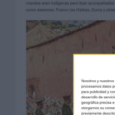
mandos eran indígenas pero iban acompañados de
como asesores. Fueron las Harkas, Gums y otras
Nosotros y nuestro
procesamos datos per
para publicidad y co
desarrollo de servici
geográfica precisa e 
otorgarnos su conse
previamente descrito