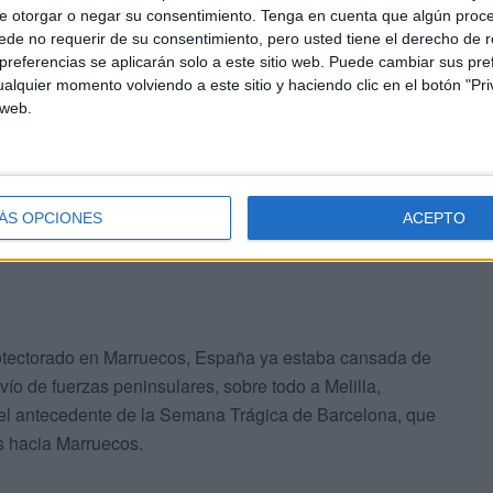
e otorgar o negar su consentimiento.
Tenga en cuenta que algún proc
de no requerir de su consentimiento, pero usted tiene el derecho de r
referencias se aplicarán solo a este sitio web. Puede cambiar sus pref
alquier momento volviendo a este sitio y haciendo clic en el botón "Pri
 web.
ÁS OPCIONES
ACEPTO
 de Mariano Bertuchi (Ministerio de Asuntos Exteriores y Cooperación)
Protectorado en Marruecos, España ya estaba cansada de
vío de fuerzas peninsulares, sobre todo a Melilla,
a el antecedente de la Semana Trágica de Barcelona, que
as hacia Marruecos.