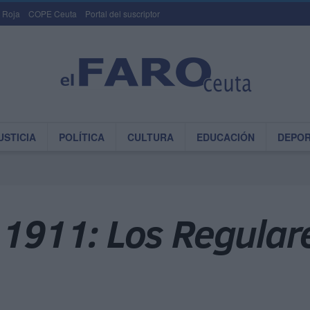
 Roja
COPE Ceuta
Portal del suscriptor
USTICIA
POLÍTICA
CULTURA
EDUCACIÓN
DEPO
 1911: Los Regular