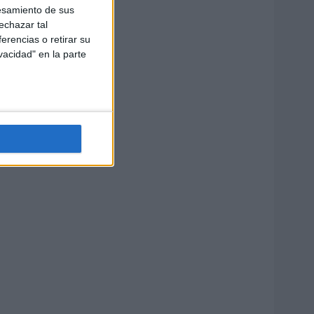
esamiento de sus
echazar tal
erencias o retirar su
vacidad" en la parte