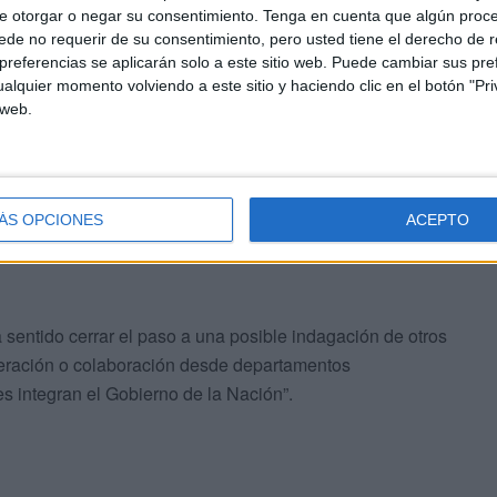
e otorgar o negar su consentimiento.
Tenga en cuenta que algún proc
de no requerir de su consentimiento, pero usted tiene el derecho de r
referencias se aplicarán solo a este sitio web. Puede cambiar sus pref
alquier momento volviendo a este sitio y haciendo clic en el botón "Pri
 web.
instructora podrá plantearse, obviamente, si es procedente
eputado relevante obtener utilizando otros medios de
ÁS OPCIONES
ACEPTO
 legislación procesal penal que no dependan de la
a sentido cerrar el paso a una posible indagación de otros
peración o colaboración desde departamentos
es integran el Gobierno de la Nación”.