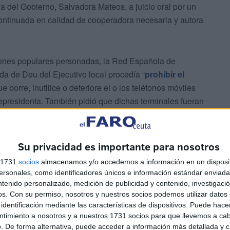
 del Gobierno, Salvadora Mateos, a juicio oral por un
continuada en calidad de cooperadora necesaria y autora
iones populares personadas, la Red Española de
ida de Deu del Ejecutivo local procedía “
prohibir el
e borre, inutilice o deteriore el o los teléfonos móviles
epresidenta. También pidió que dichas terminales fueran
e la diligencia acordada”.
Su privacidad es importante para nosotros
s 1731
socios
almacenamos y/o accedemos a información en un disposit
sonales, como identificadores únicos e información estándar enviada 
ntenido personalizado, medición de publicidad y contenido, investigaci
os.
Con su permiso, nosotros y nuestros socios podemos utilizar datos 
ión “en los estrictos términos en que fue ordenada por la
identificación mediante las características de dispositivos. Puede hacer
puede imponer “coactivamente” a Deu la obligación de
ntimiento a nosotros y a nuestros 1731 socios para que llevemos a ca
. De forma alternativa, puede acceder a información más detallada y 
ele, en general, a colaborar con la investigación”.