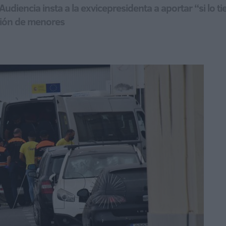
 Audiencia insta a la exvicepresidenta a aportar “si lo 
ción de menores