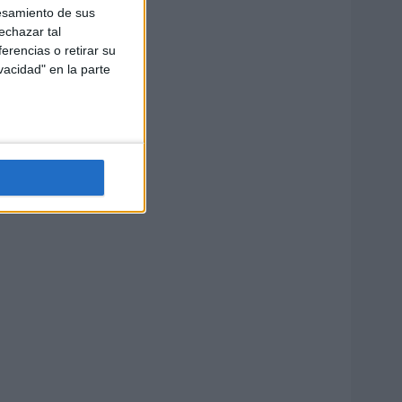
esamiento de sus
echazar tal
erencias o retirar su
vacidad" en la parte