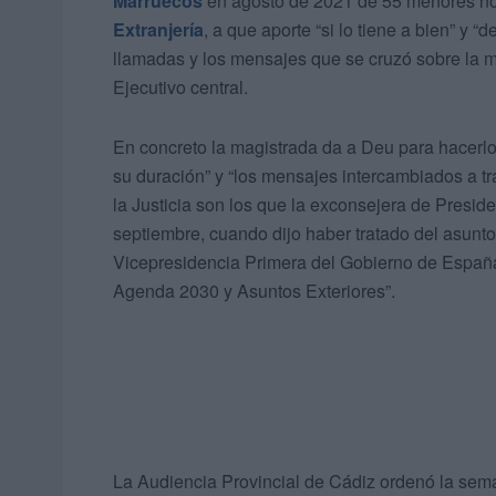
Marruecos
en agosto de 2021 de 55 menores no
Extranjería
, a que aporte “si lo tiene a bien” y 
llamadas y los mensajes que se cruzó sobre la m
Ejecutivo central.
En concreto la magistrada da a Deu para hacerlo 
su duración” y “los mensajes intercambiados a tr
la Justicia son los que la exconsejera de Presid
septiembre, cuando dijo haber tratado del asunt
Vicepresidencia Primera del Gobierno de España 
Agenda 2030 y Asuntos Exteriores”.
La Audiencia Provincial de Cádiz ordenó la se