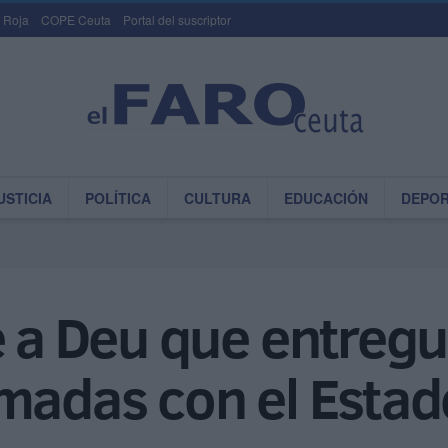
 Roja
COPE Ceuta
Portal del suscriptor
USTICIA
POLÍTICA
CULTURA
EDUCACIÓN
DEPO
e a Deu que entreg
amadas con el Estad