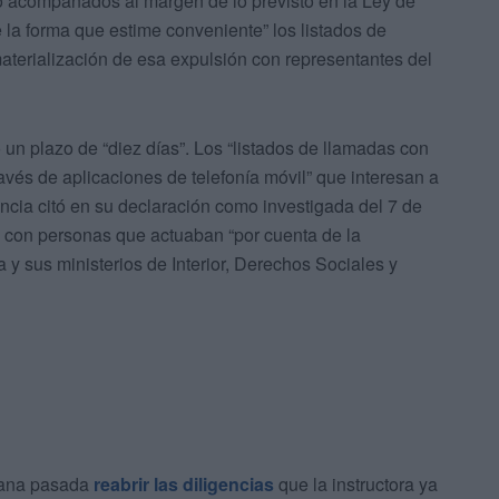
 acompañados al margen de lo previsto en la Ley de
“de la forma que estime conveniente” los listados de
aterialización de esa expulsión con representantes del
un plazo de “diez días”. Los “listados de llamadas con
avés de aplicaciones de telefonía móvil” que interesan a
encia citó en su declaración como investigada del 7 de
o con personas que actuaban “por cuenta de la
y sus ministerios de Interior, Derechos Sociales y
mana pasada
reabrir las diligencias
que la instructora ya