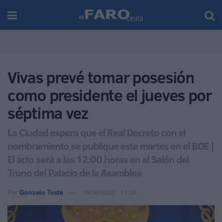
Vivas prevé tomar posesión
como presidente el jueves por
séptima vez
La Ciudad espera que el Real Decreto con el
nombramiento se publique este martes en el BOE |
El acto será a las 12:00 horas en el Salón del
Trono del Palacio de la Asamblea
Por
Gonzalo Testa
19/06/2023 - 11:30