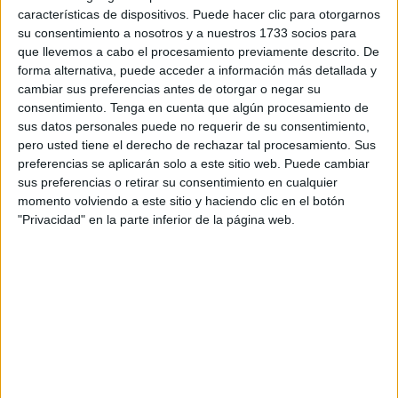
características de dispositivos. Puede hacer clic para otorgarnos
aparezca publicado este martes en el Boletín Oficial del
su consentimiento a nosotros y a nuestros 1733 socios para
Estado (BOE).
que llevemos a cabo el procesamiento previamente descrito. De
forma alternativa, puede acceder a información más detallada y
La Secretaría General de la Asamblea trasladó el sábado
cambiar sus preferencias antes de otorgar o negar su
a su homóloga de la Casa Real y a La Moncloa el
consentimiento.
Tenga en cuenta que algún procesamiento de
certificado de la
elección de Vivas
por parte de la nueva
sus datos personales puede no requerir de su consentimiento,
pero usted tiene el derecho de rechazar tal procesamiento. Sus
Corporación como cabeza de lista de la formación que
preferencias se aplicarán solo a este sitio web. Puede cambiar
recibió más votos en las últimas
elecciones municipales
.
sus preferencias o retirar su consentimiento en cualquier
momento volviendo a este sitio y haciendo clic en el botón
A partir de ahí el presidente es nombrado por el rey
"Privacidad" en la parte inferior de la página web.
mediante Real Decreto que será publicado tanto en el
BOE como en el Boletín Oficial de la Ciudad (BOCCE).
La normativa local establece que, una vez cumplimentado
ese trámite, Vivas debe tomar posesión de su cargo
“dentro de los 5 días siguientes al de la publicación del
nombramiento”. Su idea es no agotar ese plazo y hacerlo
el jueves.