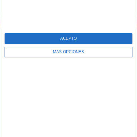
Tags:
Consejo de Gobierno
Elecciones
Gobierno de Ceuta
Juan Vivas
Partido Popular (PP)
Sanidad
ACEPTO
Related
Posts
MÁS OPCIONES
Vox reprocha a Vivas su "hipocresía" y le
acusa de hacer "seguidismo ciego" a las
políticas de Sánchez
HACE 2 HORAS
¿Cuándo visitará Ceuta el Rey? El
Gobierno responde que "cuando sea
oportuno"
HACE 6 HORAS
El Gobierno de Ceuta ordena la limpieza