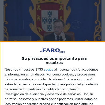
Su privacidad es importante para
nosotros
Imagen de archivo
Nosotros y nuestros 1733
socios
almacenamos y/o accedemos
a información en un dispositivo, como cookies, y procesamos
datos personales, como identificadores únicos e información
estándar enviada por un dispositivo para publicidad y contenido
La Ciudad Autónoma prevé que
Juan Vivas
tome
personalizado, medición de publicidad y contenido,
posesión por séptima vez como
alcalde-presidente de
investigación de audiencia y desarrollo de servicios.
Con su
Ceuta
el próximo jueves, ya que espera que el Real
permiso, nosotros y nuestros socios podemos utilizar datos de
Decreto con su nombramiento por el rey Felipe VI
localización geográfica precisa e identificación mediante las