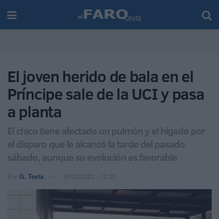
El joven herido de bala en el
Príncipe sale de la UCI y pasa
a planta
El chico tiene afectado un pulmón y el hígado por
el disparo que le alcanzó la tarde del pasado
sábado, aunque su evolución es favorable
Por
G. Testa
20/02/2023 - 12:30