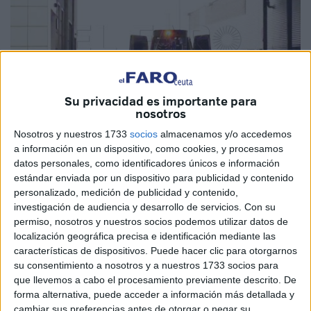
Su privacidad es importante para
nosotros
Nosotros y nuestros 1733
socios
almacenamos y/o accedemos
Imagen de archivo
a información en un dispositivo, como cookies, y procesamos
datos personales, como identificadores únicos e información
estándar enviada por un dispositivo para publicidad y contenido
personalizado, medición de publicidad y contenido,
El joven de 17 años que el sábado pasado por la tarde fue
investigación de audiencia y desarrollo de servicios.
Con su
permiso, nosotros y nuestros socios podemos utilizar datos de
alcanzado por una bala en la barriada del
Príncipe
localización geográfica precisa e identificación mediante las
Alfonso
cuando se encontraba en esta barriada de Ceuta
características de dispositivos. Puede hacer clic para otorgarnos
visitando a unos familiares ha salido este lunes por la
su consentimiento a nosotros y a nuestros 1733 socios para
mañana de la Unidad de Cuidados Intensivos (UCI) del
que llevemos a cabo el procesamiento previamente descrito. De
Hospital
Universitario y ha sido trasladado a planta, según
forma alternativa, puede acceder a información más detallada y
cambiar sus preferencias antes de otorgar o negar su