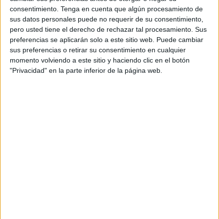
las fuentes consultadas por este periódico.
consentimiento.
Tenga en cuenta que algún procesamiento de
sus datos personales puede no requerir de su consentimiento,
El chico fue intervenido quirúrgicamente el mismo sábado
pero usted tiene el derecho de rechazar tal procesamiento. Sus
y su evolución ha sido favorable desde entonces estable
preferencias se aplicarán solo a este sitio web. Puede cambiar
dentro de la gravedad.
sus preferencias o retirar su consentimiento en cualquier
momento volviendo a este sitio y haciendo clic en el botón
El menor tiene afectado por el disparo un pulmón y el
"Privacidad" en la parte inferior de la página web.
hígado, se le han colocado varios drenajes y se le han
puesto varias bolsas de sangre.
Agentes de la Jefatura Superior de la Policía Nacional
mantienen abierta una investigación desde el mismo
momento en el que se produjeron los hechos, alrededor de
las 18.00 horas en la zona del zoco del Príncipe Alfonso,
para intentar
esclarecer las circunstancias del suceso e
identificar a los autores
de las detonaciones y sus
objetivos o motivaciones.
El herido es un chico nacido en 2006 que llegó a Ceuta