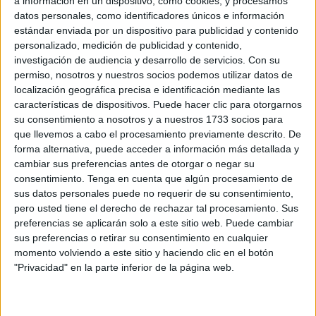
a información en un dispositivo, como cookies, y procesamos
la decimonovena edición de este galardón.
Consulta aquí
datos personales, como identificadores únicos e información
la biografía del ganador.
estándar enviada por un dispositivo para publicidad y contenido
personalizado, medición de publicidad y contenido,
Según ha explicado la consejera de Educación, Cultura,
investigación de audiencia y desarrollo de servicios.
Con su
Juventud y Deportes, Pilar Orozco, esta elección se debe
permiso, nosotros y nuestros socios podemos utilizar datos de
localización geográfica precisa e identificación mediante las
al "contribución a la justicia y la igualdad como condición
características de dispositivos. Puede hacer clic para otorgarnos
de la convivencia y la paz".
su consentimiento a nosotros y a nuestros 1733 socios para
que llevemos a cabo el procesamiento previamente descrito. De
Aunque aún es pronto para hablar de fechas concretas, ya
forma alternativa, puede acceder a información más detallada y
que han informado que tienen que ponerse de acuerdo
cambiar sus preferencias antes de otorgar o negar su
con el propio cantautor para cuadrar agendas, es intención
consentimiento.
Tenga en cuenta que algún procesamiento de
sus datos personales puede no requerir de su consentimiento,
del propio
jurado
que este premio se otorgue antes de
pero usted tiene el derecho de rechazar tal procesamiento. Sus
finalizar el presente año.
preferencias se aplicarán solo a este sitio web. Puede cambiar
sus preferencias o retirar su consentimiento en cualquier
momento volviendo a este sitio y haciendo clic en el botón
"Privacidad" en la parte inferior de la página web.