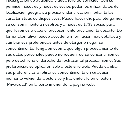
investigación de audiencia y desarrollo de servicios.
Con su
Zapadores Minadores y la imposición a la bandera de
permiso, nosotros y nuestros socios podemos utilizar datos de
Ingenieros de la corbata de la Real y Militar Orden de San
localización geográfica precisa e identificación mediante las
Fernando.
características de dispositivos. Puede hacer clic para otorgarnos
su consentimiento a nosotros y a nuestros 1733 socios para
Al mando del coronel de Ingenieros, Juan Fernando
que llevemos a cabo el procesamiento previamente descrito. De
Linares, jefe del
RING-7
, han formado las distintas
forma alternativa, puede acceder a información más detallada y
unidades presentes.
cambiar sus preferencias antes de otorgar o negar su
consentimiento.
Tenga en cuenta que algún procesamiento de
Tras la lectura de la efeméride del día en que se impone la
sus datos personales puede no requerir de su consentimiento,
pero usted tiene el derecho de rechazar tal procesamiento. Sus
primera laureada ha tenido lugar la despedida del
preferencias se aplicarán solo a este sitio web. Puede cambiar
estandarte del personal que pasa a situación de reserva.
sus preferencias o retirar su consentimiento en cualquier
En este caso se ha tratado del teniente de Ingenieros,
momento volviendo a este sitio y haciendo clic en el botón
Alberto García Aráez, tras más de 18 años de servicio. En
"Privacidad" en la parte inferior de la página web.
su historial destaca la participación en una misión
internacional en la zona de operaciones de Líbano, en
2008.
De igual manera se ha procedido a la imposición de
condecoraciones y entrega de diplomas, además del