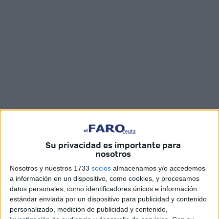
Fotos: Reduan Ben Zakour / Vídeo: Óscar Astorga
Su privacidad es importante para
nosotros
Nosotros y nuestros 1733
socios
almacenamos y/o accedemos
El
acuartelamiento del Jaral
, en Ceuta, ha acogido una
a información en un dispositivo, como cookies, y procesamos
parada militar que, bajo la presidencia del comandante
datos personales, como identificadores únicos e información
general, Marcos Llago Navarro, ha venido a conmemorar
estándar enviada por un dispositivo para publicidad y contenido
el 220 aniversario de la creación del Regimiento Real de
personalizado, medición de publicidad y contenido,