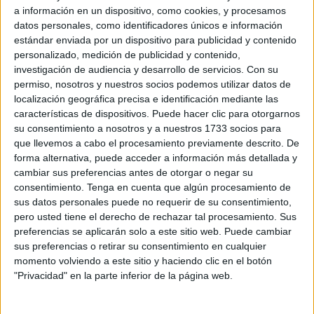
El presidente del Comité de Empresa de
Trace
, Agustín
a información en un dispositivo, como cookies, y procesamos
Miranda (
UGT
), ha advertido que han acudido a la
datos personales, como identificadores únicos e información
Inspección de Trabajo en Ceuta para interponer una
estándar enviada por un dispositivo para publicidad y contenido
personalizado, medición de publicidad y contenido,
denuncia sobre
“intrusismo laboral”
. Es la primera
investigación de audiencia y desarrollo de servicios.
Con su
reacción pública al
anuncio del Gobierno
de mermar las
permiso, nosotros y nuestros socios podemos utilizar datos de
funciones de la empresa de limpieza y reforzar servicios
localización geográfica precisa e identificación mediante las
echando mano de medios propios como
Obimace
,
Tragsa
características de dispositivos. Puede hacer clic para otorgarnos
su consentimiento a nosotros y a nuestros 1733 socios para
o
Brigadas Verdes
.
que llevemos a cabo el procesamiento previamente descrito. De
forma alternativa, puede acceder a información más detallada y
Esos medios por ejemplo asumen, dentro del plan de
cambiar sus preferencias antes de otorgar o negar su
choque para garantizar limpieza en las calles, el trabajo en
consentimiento.
Tenga en cuenta que algún procesamiento de
playas y retirada de enseres de la vía pública.
sus datos personales puede no requerir de su consentimiento,
pero usted tiene el derecho de rechazar tal procesamiento. Sus
Una parte de ese Comité de Empresa de Trace (
los
preferencias se aplicarán solo a este sitio web. Puede cambiar
sindicatos
UGT UNT y
CSIF
) asegura haber solicitado por
sus preferencias o retirar su consentimiento en cualquier
momento volviendo a este sitio y haciendo clic en el botón
segunda vez una reunión con el presidente de la Ciudad,
"Privacidad" en la parte inferior de la página web.
Juan Vivas, “ya que la primera solicitud ha sido ignorada
reuniéndose solamente con
CCOO
”, denuncia.