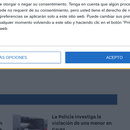
e otorgar o negar su consentimiento.
Tenga en cuenta que algún proc
de no requerir de su consentimiento, pero usted tiene el derecho de r
referencias se aplicarán solo a este sitio web. Puede cambiar sus pref
alquier momento volviendo a este sitio y haciendo clic en el botón "Pri
 web.
os relacionados con empleo de armas no solo se trabaja
mbién en evitar que puedan coincidir en los mismos
 bandas consideradas rivales en base a los informes
ÁS OPCIONES
ACEPTO
La Policía investiga la
n
violación de una menor en
as
Ceuta