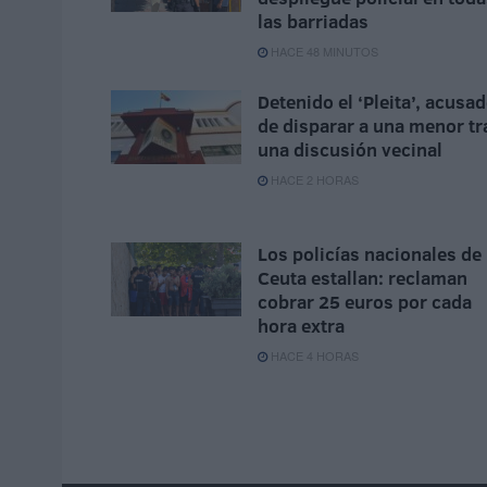
las barriadas
HACE 48 MINUTOS
Detenido el ‘Pleita’, acusa
de disparar a una menor tr
una discusión vecinal
HACE 2 HORAS
Los policías nacionales de
Ceuta estallan: reclaman
cobrar 25 euros por cada
hora extra
HACE 4 HORAS