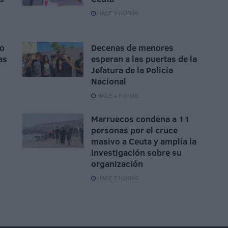
HACE 2 HORAS
do
Decenas de menores
as
esperan a las puertas de la
Jefatura de la Policía
Nacional
HACE 4 HORAS
Marruecos condena a 11
personas por el cruce
masivo a Ceuta y amplía la
investigación sobre su
organización
HACE 5 HORAS