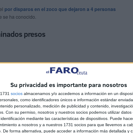
cel
por disparos en el zoco que dejaron a 4 personas
e se ha conocido.
inados presos
Su privacidad es importante para nosotros
n cambio, respecto de su presunta relación con
el
 en este caso en Instrucción.
s 1731
socios
almacenamos y/o accedemos a información en un disposit
sonales, como identificadores únicos e información estándar enviada 
ntenido personalizado, medición de publicidad y contenido, investigaci
o del país de este interno en una medida que ha seguido
os.
Con su permiso, nosotros y nuestros socios podemos utilizar datos 
es de toda España y por el que se adoptan salidas
identificación mediante las características de dispositivos. Puede hacer
ntimiento a nosotros y a nuestros 1731 socios para que llevemos a ca
. De forma alternativa, puede acceder a información más detallada y 