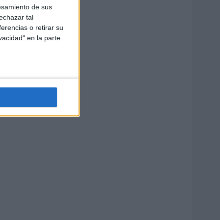
esamiento de sus
echazar tal
erencias o retirar su
vacidad" en la parte