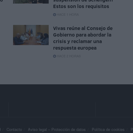
Estos son los requisitos
HACE 1 HORA
Vivas reúne al Consejo de
Gobierno para abordar la
crisis y reclamar una
respuesta europea
HACE 2 HORAS
d
Contacto
Aviso legal – Protección de datos
Política de cookies
P