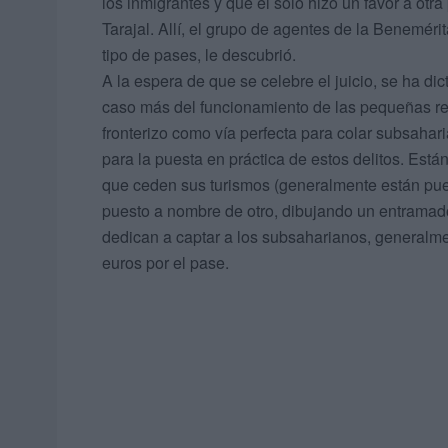
los inmigrantes y que él solo hizo un favor a otr
Tarajal. Allí, el grupo de agentes de la Benemér
tipo de pases, le descubrió.
A la espera de que se celebre el juicio, se ha di
caso más del funcionamiento de las pequeñas re
fronterizo como vía perfecta para colar subsah
para la puesta en práctica de estos delitos. Est
que ceden sus turismos (generalmente están pues
puesto a nombre de otro, dibujando un entramado 
dedican a captar a los subsaharianos, general
euros por el pase.