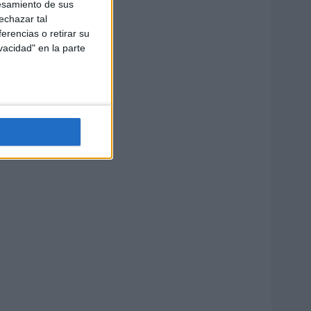
esamiento de sus
echazar tal
erencias o retirar su
vacidad" en la parte