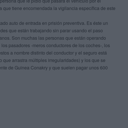
a persona que le pidió que pasara el vehículo por el
ita que tiene encomendada la vigilancia específica de este
ctado auto de entrada en prisión preventiva. Es éste un
des que están trabajando sin parar usando el paso
arianos. Son muchas las personas que están operando
án los pasadores -meros conductores de los coches-, los
tos a nombre distinto del conductor y el seguro está
que arrastra múltiples irregularidades) y los que se
mente de Guinea Conakry y que suelen pagar unos 600