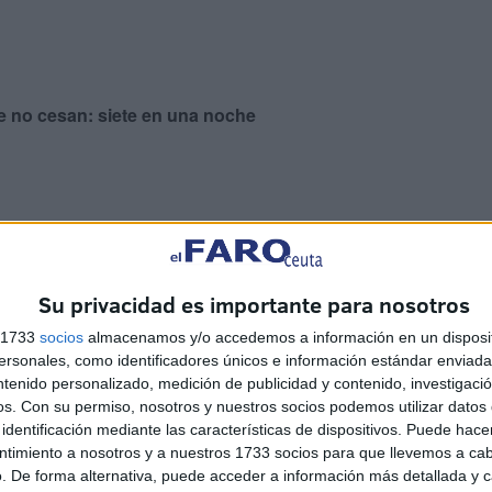
e no cesan: siete en una noche
Su privacidad es importante para nosotros
r la pericia de los agentes en haber detectado al joven
manas y con riesgo para su vida, a estos hermanos. Las
s 1733
socios
almacenamos y/o accedemos a información en un disposit
es para ayudar a frenar la escalada de delitos. Sucedió
sonales, como identificadores únicos e información estándar enviada 
ntenido personalizado, medición de publicidad y contenido, investigaci
ayudados de motores humanos o con actividades ilegales
os.
Con su permiso, nosotros y nuestros socios podemos utilizar datos 
eo de distintos testaferros.
identificación mediante las características de dispositivos. Puede hacer
unos arrestos esporádicos de pasadores, sin llegar a
ntimiento a nosotros y a nuestros 1733 socios para que llevemos a ca
que están detrás de estas actuaciones. Ayer se detuvo a
. De forma alternativa, puede acceder a información más detallada y 