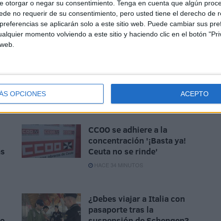
e otorgar o negar su consentimiento.
Tenga en cuenta que algún proc
colar a 7 subsaharianos de noche y madrugada y a otros
de no requerir de su consentimiento, pero usted tiene el derecho de r
viene siendo habitual fueron abandonados en distintos
referencias se aplicarán solo a este sitio web. Puede cambiar sus pref
que pueda conducir al origen de lo que constituye ya una
alquier momento volviendo a este sitio y haciendo clic en el botón "Pri
sgo las vidas de los inmigrantes que esperan al otro lado
 web.
ÁS OPCIONES
ACEPTO
CCOO se adhiere a la
concentración '¡Basta ya!
ás
Ceuta no se rinde'
HACE 34 MINUTOS
¿Debes viajar a Italia con
pasaporte tras la
to
suspensión de Schengen?