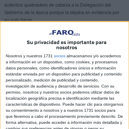
auténtico quebradero de cabeza a la Delegación del
Gobierno de la época porque la dejaba en evidencia por
su nulo hacer.
Aquellos folios preñados de datos ponían el foco en el
poder de las narcolanchas cuando todavía los medios de
Su privacidad es importante para
comunicación no hablaban, como ahora, de todo esto y
nosotros
cuando los agentes de bien se las veían y deseaban para
Nosotros y nuestros 1731
socios
almacenamos y/o accedemos
denunciar la constante acción de las mafias y la
a información en un dispositivo, como cookies, y procesamos
datos personales, como identificadores únicos e información
desvergüenza de los pilotos de unas planeadoras
que
estándar enviada por un dispositivo para publicidad y contenido
entraban y salían del deportivo sin veto.
personalizado, medición de publicidad y contenido,
investigación de audiencia y desarrollo de servicios.
Con su
Eran años en los que quemaban los coches a los guardias
permiso, nosotros y nuestros socios podemos utilizar datos de
civiles y ese puerto se convirtió en una concentración a la
localización geográfica precisa e identificación mediante las
vista de esas narcolanchas que, para ser intervenidas,
características de dispositivos. Puede hacer clic para otorgarnos
debían ser asociadas al narcotráfico. Era la época de
su consentimiento a nosotros y a nuestros 1731 socios para
que llevemos a cabo el procesamiento previamente descrito. De
lucha de
Coproper-6J
, la asociación que rompió moldes
forma alternativa, puede acceder a información más detallada y
en el Instituto Armado gracias a valientes que dieron el
cambiar sus preferencias antes de otorgar o negar su