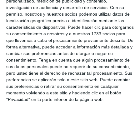
personalizado, medición de publicidad y contenido,
que hay detrás de los dos siniestros provocados en el
investigación de audiencia y desarrollo de servicios.
Con su
Príncipe
Alfonso (zona de Casas Nuevas) y en
Juan
permiso, nosotros y nuestros socios podemos utilizar datos de
Carlos I
este sábado. En el primer punto se recibió aviso a
localización geográfica precisa e identificación mediante las
las 7:45 horas de la quema de hasta tres coches y solo
características de dispositivos. Puede hacer clic para otorgarnos
su consentimiento a nosotros y a nuestros 1733 socios para
una hora después se producía el ataque que se saldó con
que llevemos a cabo el procesamiento previamente descrito. De
tres motos calcinadas que estaban dentro de un portal del
forma alternativa, puede acceder a información más detallada y
bloque número 1, más próximo a Erquicia. Fuentes
cambiar sus preferencias antes de otorgar o negar su
policiales han destacado a este periódico que podría
consentimiento.
Tenga en cuenta que algún procesamiento de
sus datos personales puede no requerir de su consentimiento,
haber una vinculación ya que la segunda quema habría
pero usted tiene el derecho de rechazar tal procesamiento. Sus
sido una respuesta por la primera, fruto de un
preferencias se aplicarán solo a este sitio web. Puede cambiar
enfrentamiento entre dos grupos distintos que habrían
sus preferencias o retirar su consentimiento en cualquier
derivado en un ataque inicial con su posterior respuesta.
momento volviendo a este sitio y haciendo clic en el botón
Ahora se debe averiguar lo sucedido y recopilar pruebas
"Privacidad" en la parte inferior de la página web.
que puedan vincular un caso con el otro.
Cronológicamente la primera de las quemas dejó
calcinados
tres coches estacionados en batería
. El
fuerte viento complicó las tareas y provocó que el humo se