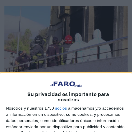
Reduan Ben Zakour
Su privacidad es importante para
nosotros
Nosotros y nuestros 1733
socios
almacenamos y/o accedemos
Dos incendios ocurridos con una hora de diferencia
en
a información en un dispositivo, como cookies, y procesamos
Ceuta, seis vehículos
calcinados
en total y una posible
datos personales, como identificadores únicos e información
conexión entre un suceso y otro. Es lo que se sospecha
estándar enviada por un dispositivo para publicidad y contenido