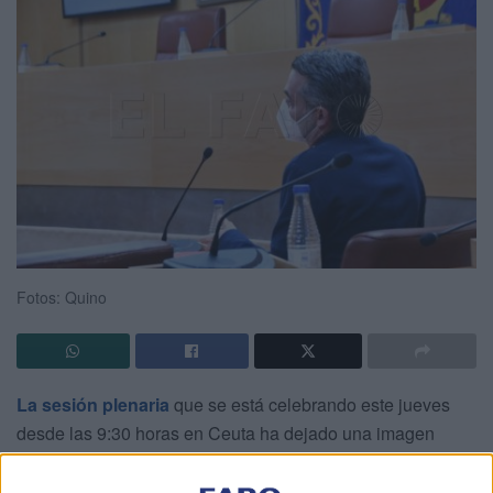
Fotos: Quino
La sesión plenaria
que se está celebrando este jueves
desde las 9:30 horas en Ceuta ha dejado una imagen
difícil de encajar. El único diputado socialista que está
presente es Sebastián Guerrero,
portavoz del Grupo