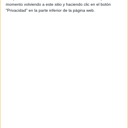
momento volviendo a este sitio y haciendo clic en el botón
"Privacidad" en la parte inferior de la página web.
Entre ellas está la de agendar un calendario de verbenas.
El vicepresidente primero de la Mesa,
Melchor León
, está
ausente de la ciudad, aunque no se ha concretado por
qué, indicándose que únicamente falta por motivos
personales.