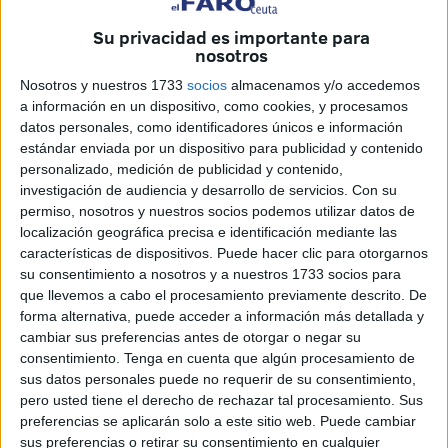
Parlamentario
.
Su privacidad es importante para
nosotros
Solo, cual torero en plaza sin cuadrilla para la faena,
Nosotros y nuestros 1733
socios
almacenamos y/o accedemos
Guerrero ocupa la parte de la bancada reservada a los
a información en un dispositivo, como cookies, y procesamos
compañeros de su Grupo.
datos personales, como identificadores únicos e información
estándar enviada por un dispositivo para publicidad y contenido
Él tendrá que defender en solitario
las propuestas que
personalizado, medición de publicidad y contenido,
consiguió introducir
en el orden del día tras corregir los
investigación de audiencia y desarrollo de servicios.
Con su
errores que llevaron, en un principio, a que la Mesa, en su
permiso, nosotros y nuestros socios podemos utilizar datos de
localización geográfica precisa e identificación mediante las
calificación, no las pudiera aceptar.
características de dispositivos. Puede hacer clic para otorgarnos
su consentimiento a nosotros y a nuestros 1733 socios para
que llevemos a cabo el procesamiento previamente descrito. De
forma alternativa, puede acceder a información más detallada y
cambiar sus preferencias antes de otorgar o negar su
consentimiento.
Tenga en cuenta que algún procesamiento de
sus datos personales puede no requerir de su consentimiento,
pero usted tiene el derecho de rechazar tal procesamiento. Sus
preferencias se aplicarán solo a este sitio web. Puede cambiar
sus preferencias o retirar su consentimiento en cualquier