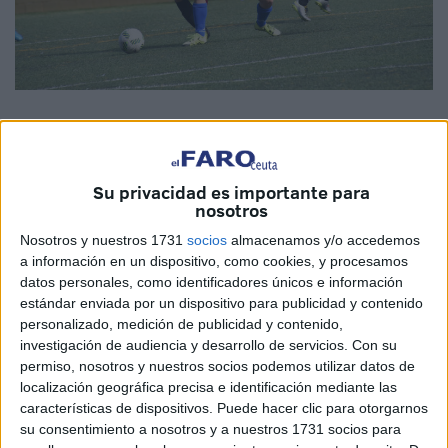
Su privacidad es importante para
nosotros
El partido se disputa a las 13:00 h. en la
ciudad deportiva ‘J. Ramón Cisneros’
Nosotros y nuestros 1731
socios
almacenamos y/o accedemos
a información en un dispositivo, como cookies, y procesamos
datos personales, como identificadores únicos e información
La duodécima jornada del campeonato liguero dentro del
estándar enviada por un dispositivo para publicidad y contenido
grupo cuarto de la Segunda División femenina trae un
personalizado, medición de publicidad y contenido,
investigación de audiencia y desarrollo de servicios.
Con su
complicado comromiso para el representante caballa en la
permiso, nosotros y nuestros socios podemos utilizar datos de
categoría, el IES Camones.
localización geográfica precisa e identificación mediante las
características de dispositivos. Puede hacer clic para otorgarnos
El conjunto que dirige Rafa Rubio tiene que rendir visita al
su consentimiento a nosotros y a nuestros 1731 socios para
líder invicto del grupo cuarto, el Sevilla FC, en un