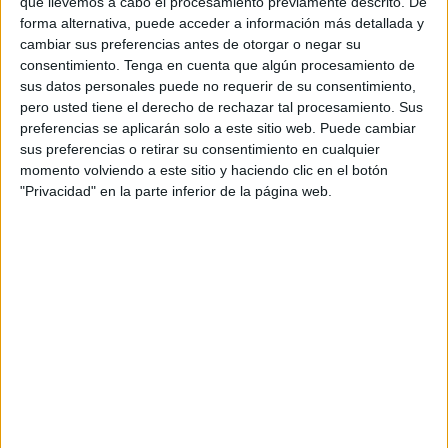
que llevemos a cabo el procesamiento previamente descrito. De
encuentro que ha sido programado para las 13:00 horas
forma alternativa, puede acceder a información más detallada y
en la ciudad deportiva ‘José Ramón Cisneros’. Este
cambiar sus preferencias antes de otorgar o negar su
consentimiento.
Tenga en cuenta que algún procesamiento de
encuentro estará dirigido por la colegiada sevillana
sus datos personales puede no requerir de su consentimiento,
Inmaculada Concepción Prieto Martínez.
pero usted tiene el derecho de rechazar tal procesamiento. Sus
preferencias se aplicarán solo a este sitio web. Puede cambiar
Este enfrentamiento se presenta muy favorable para las
sus preferencias o retirar su consentimiento en cualquier
sevillanas si se miran los números de cada equipo,el
momento volviendo a este sitio y haciendo clic en el botón
Sevilla FC es líder con 31 puntos gracias a diez victorias y
"Privacidad" en la parte inferior de la página web.
un empate mientras que el IES Camones está en puestos
de descenso, en la penúltima posición con 7 puntos -y un
partido más disputado- y con sólo dos victorias y un
empate, todo conseguido en el campo federativo ‘José
Benoliel’.
El Sevilla FC ha ganado todos sus partidos en su ciudad
deportiva ante el Santa Teresa B (7-0), Monachil 2013 CF
(6-0), CD Híspalis (2-0), E.F. Peña El Valle (7-0) y AD El
Naranjo (2-1).