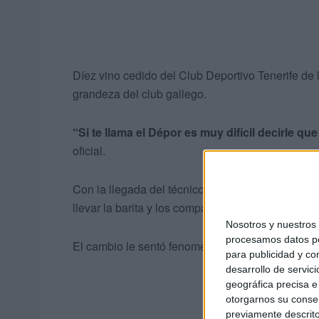
Díez vino cedido del Club Deportivo Tenerife de
grandeza del club gallego.
“Si te llama el Dépor es muy difícil decirle qu
oficial.
Con la llegada del técnico Óscar Cano,
el centr
llevar la barita y los compases del equipo.
Nosotros y nuestro
procesamos datos per
El cambio le sentó fenomenal al futbolista, mostrá
para publicidad y co
desarrollo de servici
geográfica precisa e 
otorgarnos su conse
previamente descrito