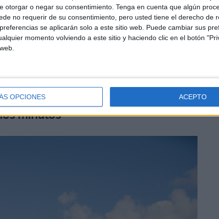
e otorgar o negar su consentimiento.
Tenga en cuenta que algún proc
de no requerir de su consentimiento, pero usted tiene el derecho de r
referencias se aplicarán solo a este sitio web. Puede cambiar sus pref
 más atrasado, pero muy cómodo porque estoy
alquier momento volviendo a este sitio y haciendo clic en el botón "Pri
 en una entrevista con El Desmarque.
 web.
caló en la Unión Deportiva Ibiza y finalmente, en la
de hoy.
ÁS OPCIONES
ACEPTO
chos minutos