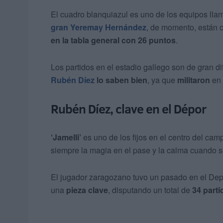
El cuadro blanquiazul es uno de los equipos lla
gran Yeremay Hernández
, de momento, están 
en la tabla general con 26 puntos
.
Los partidos en el estadio gallego son de gran di
Rubén Díez
lo saben bien
, ya que
militaron
en
Rubén Díez, clave en el Dépor
‘Jamelli’
es uno de los fijos en el centro del c
siempre la magia en el pase y la calma cuando se 
El jugador zaragozano tuvo un pasado en el Dep
una
pieza clave
, disputando un total de
34 parti