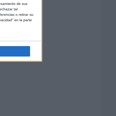
esamiento de sus
echazar tal
erencias o retirar su
vacidad" en la parte