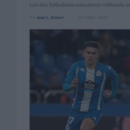
Los dos futbolistas estuvieron militando 
Por
José L. Echarri
19/11/2025 - 09:33