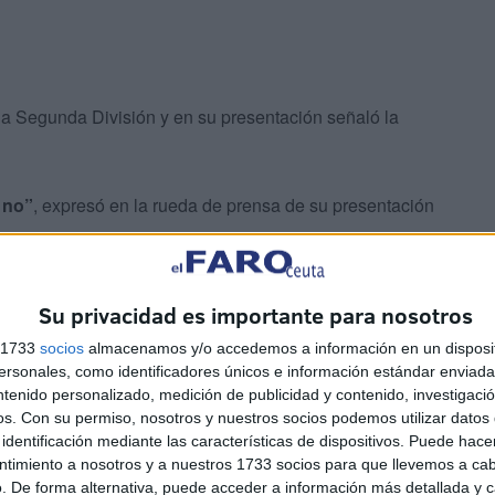
 la Segunda División y en su presentación señaló la
e no”
, expresó en la rueda de prensa de su presentación
ocampista pasó su función a la de organizador
, la de
Su privacidad es importante para nosotros
s 1733
socios
almacenamos y/o accedemos a información en un disposit
sonales, como identificadores únicos e información estándar enviada 
ndose libre y feliz sobre el verde.
ntenido personalizado, medición de publicidad y contenido, investigaci
os.
Con su permiso, nosotros y nuestros socios podemos utilizar datos 
identificación mediante las características de dispositivos. Puede hacer
ntimiento a nosotros y a nuestros 1733 socios para que llevemos a ca
. De forma alternativa, puede acceder a información más detallada y 