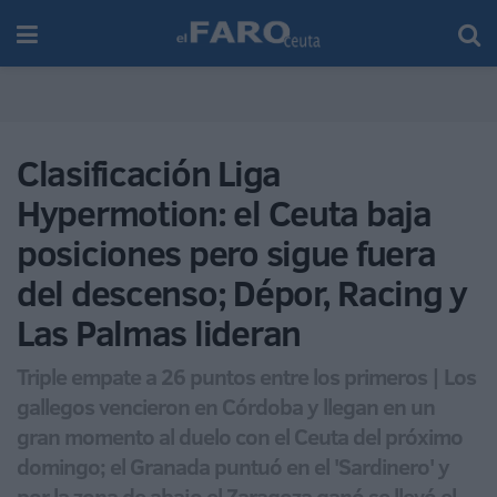
Clasificación Liga
Hypermotion: el Ceuta baja
posiciones pero sigue fuera
del descenso; Dépor, Racing y
Las Palmas lideran
Triple empate a 26 puntos entre los primeros | Los
gallegos vencieron en Córdoba y llegan en un
gran momento al duelo con el Ceuta del próximo
domingo; el Granada puntuó en el 'Sardinero' y
por la zona de abajo el Zaragoza ganó se llevó el