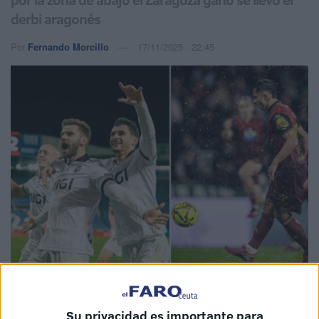
derbi aragonés
Por
Fernando Morcillo
17/11/2025 - 22:45
Imagen cedida
Su privacidad es importante para