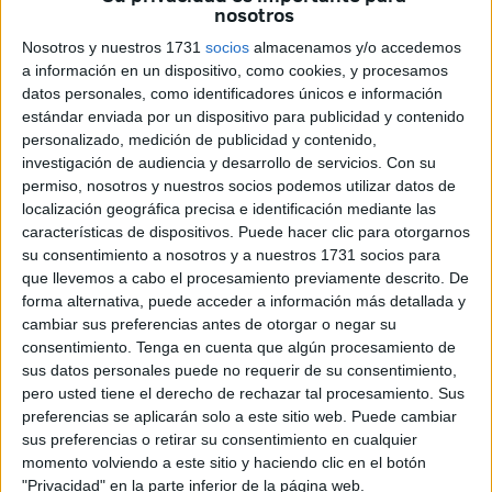
nosotros
La jornada 14 de la Liga Hypermotion llega a su fin con el
Nosotros y nuestros 1731
socios
almacenamos y/o accedemos
a información en un dispositivo, como cookies, y procesamos
partido de la Cultural Leonesa-Málaga donde los del
datos personales, como identificadores únicos e información
‘Reino de León’ doblegaron al Málaga por 1-0 dejándolos
estándar enviada por un dispositivo para publicidad y contenido
coqueteando con el descenso.
personalizado, medición de publicidad y contenido,
investigación de audiencia y desarrollo de servicios.
Con su
Los leoneses fueron mejores que los andaluces en líneas
permiso, nosotros y nuestros socios podemos utilizar datos de
generales, sobre todo en la primera parte, en la que los del
localización geográfica precisa e identificación mediante las
características de dispositivos. Puede hacer clic para otorgarnos
Cuco Ziganda abrieron el marcador en el minuto 39
su consentimiento a nosotros y a nuestros 1731 socios para
gracias un buen gol de Ribeiro
que se fue por la banda
que llevemos a cabo el procesamiento previamente descrito. De
derecha como una bala y definió a Alfonso Herrero
forma alternativa, puede acceder a información más detallada y
bien por abajo.
cambiar sus preferencias antes de otorgar o negar su
consentimiento.
Tenga en cuenta que algún procesamiento de
El Ceuta
cosechó su segunda derrota en el ‘Murube’ ya
sus datos personales puede no requerir de su consentimiento,
pero usted tiene el derecho de rechazar tal procesamiento. Sus
que
no supo leer el
partido con el Leganés
ya que los
preferencias se aplicarán solo a este sitio web. Puede cambiar
pepineros vencieron por 1-2
a los de José Juan Romero
sus preferencias o retirar su consentimiento en cualquier
con un estelar Duk. No podían parar al jugador del
momento volviendo a este sitio y haciendo clic en el botón
Leganés que hacía lo que quería en el ‘Murube’.
"Privacidad" en la parte inferior de la página web.