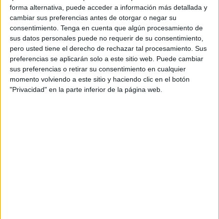
forma alternativa, puede acceder a información más detallada y
negocio del narcotráfico a pequeña escala.
cambiar sus preferencias antes de otorgar o negar su
consentimiento.
Tenga en cuenta que algún procesamiento de
Terminó detenido, con los huesos en la cárcel. Ahora,
sus datos personales puede no requerir de su consentimiento,
también,
condenado
. La magistrada titular del Juzgado de
pero usted tiene el derecho de rechazar tal procesamiento. Sus
lo Penal 1 le ha impuesto u
na pena de 3 años y 1 día de
preferencias se aplicarán solo a este sitio web. Puede cambiar
cárcel
por un delito contra la salud pública en su
sus preferencias o retirar su consentimiento en cualquier
momento volviendo a este sitio y haciendo clic en el botón
modalidad de notoria importancia.
"Privacidad" en la parte inferior de la página web.
El acusado, ante la magistrada, no tuvo otra que reconocer
el delito y aceptar una sentencia que le llevará a
permanecer un tiempo en una celda de Mendizábal.
Así le detuvieron en el puerto
Los agentes de la Guardia Civil lo detuvieron en la tarde
del pasado
31 de agosto en plena estación marítima
cuando procedía a embarcar. Al infundir sospechas entre
los agentes, le practicaron un registro corporal hallando la