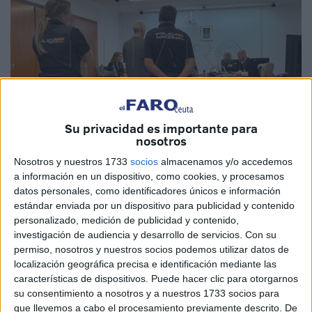
Su privacidad es importante para
nosotros
Nosotros y nuestros 1733
socios
almacenamos y/o accedemos
El Faro
a información en un dispositivo, como cookies, y procesamos
datos personales, como identificadores únicos e información
estándar enviada por un dispositivo para publicidad y contenido
personalizado, medición de publicidad y contenido,
investigación de audiencia y desarrollo de servicios.
Con su
65 años
, con una historia a sus espaldas que le lleva a
permiso, nosotros y nuestros socios podemos utilizar datos de
seguir el camino equivocado. Termina
forrándose el
localización geográfica precisa e identificación mediante las
cuerpo con hachís
, algo más de 3 kilos de esta droga.
características de dispositivos. Puede hacer clic para otorgarnos
Con la misma, busca
embarcar de Ceuta a Algeciras
su consentimiento a nosotros y a nuestros 1733 socios para
siguiendo
la ruta de las mulas
de carga que alimentan el
que llevemos a cabo el procesamiento previamente descrito. De