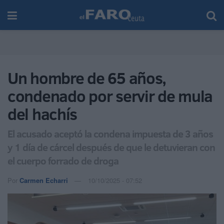
Un hombre de 65 años,
condenado por servir de mula
del hachís
El acusado aceptó la condena impuesta de 3 años
y 1 día de cárcel después de que le detuvieran con
el cuerpo forrado de droga
Por
Carmen Echarri
10/10/2025 - 07:52