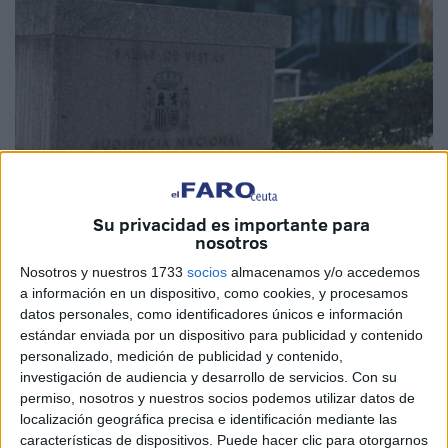
EFE
Su privacidad es importante para
nosotros
Nosotros y nuestros 1733
socios
almacenamos y/o accedemos
Lo identificaron en Ceuta y fue aquí en
donde la Policía
a información en un dispositivo, como cookies, y procesamos
comprobó que le constaba una orden europea de
datos personales, como identificadores únicos e información
estándar enviada por un dispositivo para publicidad y contenido
detención y entrega por
tráfico de estupefacientes
personalizado, medición de publicidad y contenido,
cursada por un tribunal de Francia. Ahora la
Audiencia
investigación de audiencia y desarrollo de servicios.
Con su
Nacional
se ha pronunciado denegando la ejecución de
permiso, nosotros y nuestros socios podemos utilizar datos de
esa entrega y favoreciendo que la condena se pueda
localización geográfica precisa e identificación mediante las
características de dispositivos. Puede hacer clic para otorgarnos
cumplir en España.