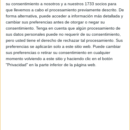
su consentimiento a nosotros y a nuestros 1733 socios para
que llevemos a cabo el procesamiento previamente descrito. De
Esta es la historia de
un marroquí
afincado en Barcelona
forma alternativa, puede acceder a información más detallada y
cuyo tránsito por Ceuta destapó una obstrucción a la
cambiar sus preferencias antes de otorgar o negar su
acción de la justicia francesa que había conseguido
consentimiento.
Tenga en cuenta que algún procesamiento de
mantener durante tres años. Así fue hasta que los
sus datos personales puede no requerir de su consentimiento,
pero usted tiene el derecho de rechazar tal procesamiento. Sus
controles del CNP evidenciaron que contra su persona
preferencias se aplicarán solo a este sitio web. Puede cambiar
existía una orden de detención y entrega.
sus preferencias o retirar su consentimiento en cualquier
momento volviendo a este sitio y haciendo clic en el botón
Estaba reclamado por Francia para cumplir una pena de
"Privacidad" en la parte inferior de la página web.
prisión por
tráfico de hachís
. El protagonista de este caso
fue penado con
3 años de cárcel
y le quedaban por
cumplir 1 año y 10 meses. Estuvo en preventiva desde
noviembre de 2017, cuando le arrestaron, hasta enero de
2019 cuando quedó bajo vigilancia judicial. Nunca
compareció a la vista fijada en mayo de 2020 por lo que se
ordenó su búsqueda.
Fue el 25 de febrero de este año cuando los controles