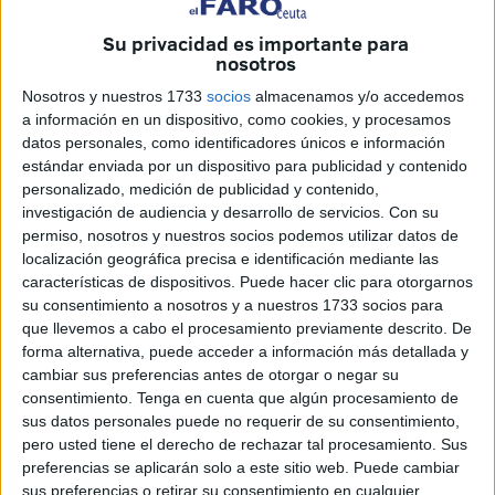
asesinato
de Juan de la Peña en el interior de la
peluquería que regentaba en la calle Marqués de Santa
Su privacidad es importante para
Cruz, en Ceuta. Nueve años sin que se haya procedido a
nosotros
la detención de los dos implicados que huyeron a
Nosotros y nuestros 1733
socios
almacenamos y/o accedemos
Marruecos
.
a información en un dispositivo, como cookies, y procesamos
datos personales, como identificadores únicos e información
La noticia de la orden de detención internacional dictada
estándar enviada por un dispositivo para publicidad y contenido
por el Juzgado de Instrucción número 4 contra el principal
personalizado, medición de publicidad y contenido,
investigación de audiencia y desarrollo de servicios.
Con su
sospechoso del crimen de Vanesa Martín, la joven hallada
permiso, nosotros y nuestros socios podemos utilizar datos de
muerta en un búnker en
Juan XXIII
, ha hecho revivir esta
localización geográfica precisa e identificación mediante las
terrible historia a la hija del conocido peluquero, Dafne.
características de dispositivos. Puede hacer clic para otorgarnos
su consentimiento a nosotros y a nuestros 1733 socios para
Casi 9 años después
de aquellos hechos asume cómo la
que llevemos a cabo el procesamiento previamente descrito. De
frontera terminó siendo una línea favorable para los
forma alternativa, puede acceder a información más detallada y
cambiar sus preferencias antes de otorgar o negar su
delincuentes toda vez que han aprovechado la ocultación
consentimiento.
Tenga en cuenta que algún procesamiento de
en el vecino país después de cometer delitos en Ceuta,
sus datos personales puede no requerir de su consentimiento,
delitos tan graves como el asesinato de Juan.
pero usted tiene el derecho de rechazar tal procesamiento. Sus
preferencias se aplicarán solo a este sitio web. Puede cambiar
Dafne, que no pierde fuerzas en ese camino por seguir
sus preferencias o retirar su consentimiento en cualquier