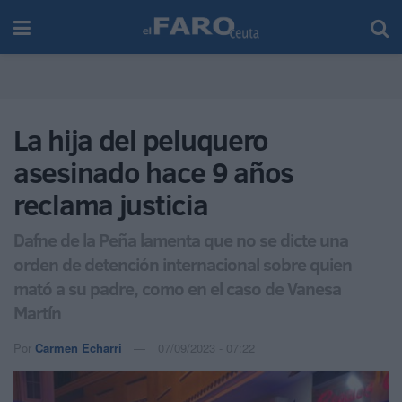
La hija del peluquero
asesinado hace 9 años
reclama justicia
Dafne de la Peña lamenta que no se dicte una
orden de detención internacional sobre quien
mató a su padre, como en el caso de Vanesa
Martín
Por
Carmen Echarri
07/09/2023 - 07:22