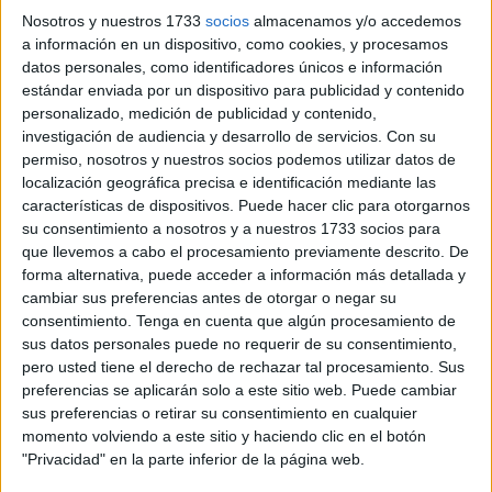
Prestaciones Básicas, sobre todo ante las actuales
Nosotros y nuestros 1733
socios
almacenamos y/o accedemos
circunstancias económicas y sanitarias derivadas de la
a información en un dispositivo, como cookies, y procesamos
datos personales, como identificadores únicos e información
pandemia para poder ayudar a las familias más
estándar enviada por un dispositivo para publicidad y contenido
vulnerables de nuestra ciudad. Así, la consejera al frente,
personalizado, medición de publicidad y contenido,
Dunia Mohamed, ha explicado durante la
sesión plenaria
investigación de audiencia y desarrollo de servicios.
Con su
de este jueves que es una de las prioridad para su área
permiso, nosotros y nuestros socios podemos utilizar datos de
revisar el reglamento y modificarlo, por lo que están
localización geográfica precisa e identificación mediante las
características de dispositivos. Puede hacer clic para otorgarnos
elaborando un borrador con el fin de forzar el apoyo que ya
su consentimiento a nosotros y a nuestros 1733 socios para
se presta a las familias en situación de vulnerabilidad.
que llevemos a cabo el procesamiento previamente descrito. De
forma alternativa, puede acceder a información más detallada y
No obstante, la portavoz del
MDyC
, Fatima Hamed, ha
cambiar sus preferencias antes de otorgar o negar su
exigido a Mohamed que no se quede solo en una
consentimiento.
Tenga en cuenta que algún procesamiento de
“declaración de intenciones” ya que eso “está muy bien,
sus datos personales puede no requerir de su consentimiento,
pero usted tiene el derecho de rechazar tal procesamiento. Sus
pero han pasado dos años de legislatura y es momento de
preferencias se aplicarán solo a este sitio web. Puede cambiar
hacer cosas ya que el argumento de la pandemia no vale”.
sus preferencias o retirar su consentimiento en cualquier
“Las prioridades se demuestran a través de los hechos no
momento volviendo a este sitio y haciendo clic en el botón
diciendo que es la prioridad de usted y de Vivas porque si
"Privacidad" en la parte inferior de la página web.
las familias necesitadas de Ceuta no reciben esa atención