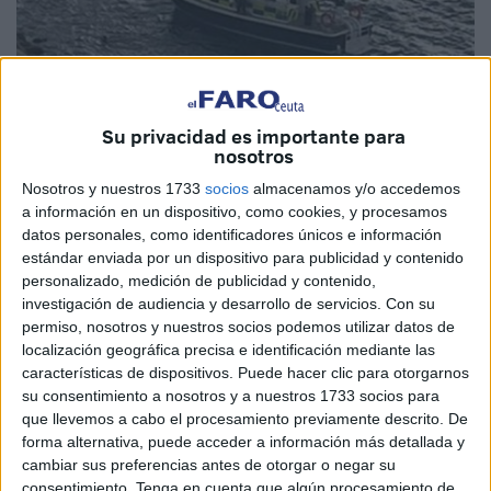
Su privacidad es importante para
nosotros
Nosotros y nuestros 1733
socios
almacenamos y/o accedemos
a información en un dispositivo, como cookies, y procesamos
datos personales, como identificadores únicos e información
Gibraltar Chronicle
estándar enviada por un dispositivo para publicidad y contenido
personalizado, medición de publicidad y contenido,
investigación de audiencia y desarrollo de servicios.
Con su
permiso, nosotros y nuestros socios podemos utilizar datos de
La Policía de
Gibraltar
ha encontrado el cadáver de otro
localización geográfica precisa e identificación mediante las
varón junto al puerto deportivo de Mid Harbour en la
características de dispositivos. Puede hacer clic para otorgarnos
su consentimiento a nosotros y a nuestros 1733 socios para
mañana de este miércoles. Llevaba tiempo en el agua por
que llevemos a cabo el procesamiento previamente descrito. De
lo que se presume que pueda pertenecer a alguno de los
forma alternativa, puede acceder a información más detallada y
ocupantes de la patera que partió de Ceuta el 6 de febrero
cambiar sus preferencias antes de otorgar o negar su
y naufragó en plena travesía. De nuevo la Policía ha
consentimiento.
Tenga en cuenta que algún procesamiento de