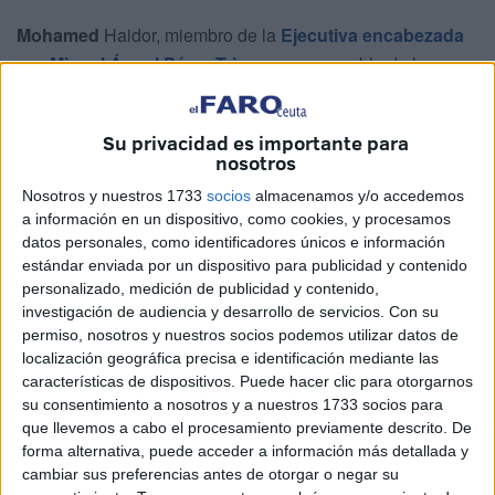
Mohamed
Haidor, miembro de la
Ejecutiva encabezada
por Miguel Ángel Pérez Triano
y responsable de la
secretaría de política migratoria y movimientos sociales,
también presentó su dimisión hace unos días,
aunque
Su privacidad es importante para
ese extremo no había trascendido hasta ahora.
nosotros
Sigue como militante
en el partido, pero se planta del
Nosotros y nuestros 1733
socios
almacenamos y/o accedemos
a información en un dispositivo, como cookies, y procesamos
grupo de fieles conformado en torno al nuevo
datos personales, como identificadores únicos e información
secretario general del PSOE de Ceuta.
estándar enviada por un dispositivo para publicidad y contenido
personalizado, medición de publicidad y contenido,
Tal y como ha confirmado este periódico,
renunció al
investigación de audiencia y desarrollo de servicios.
Con su
cargo
por la forma de gestionar los cambios en los
permiso, nosotros y nuestros socios podemos utilizar datos de
consejos de administración de las empresas municipales.
localización geográfica precisa e identificación mediante las
características de dispositivos. Puede hacer clic para otorgarnos
su consentimiento a nosotros y a nuestros 1733 socios para
Sobre "siglas" y "personajes"
que llevemos a cabo el procesamiento previamente descrito. De
forma alternativa, puede acceder a información más detallada y
Ese mismo malestar
es el que precipitó que
Hikma
cambiar sus preferencias antes de otorgar o negar su