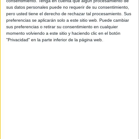
Mohamed
pasara a ser diputada no adscrita cursando
consentimiento.
Tenga en cuenta que algún procesamiento de
sus datos personales puede no requerir de su consentimiento,
dicha petición directamente a la Mesa de la Asamblea.
pero usted tiene el derecho de rechazar tal procesamiento. Sus
preferencias se aplicarán solo a este sitio web. Puede cambiar
El PSOE indicaba en una nota esta mañana que estaba
sus preferencias o retirar su consentimiento en cualquier
“sorprendido”
por esa decisión que no se le había
momento volviendo a este sitio y haciendo clic en el botón
comunicado ni al partido ni a la dirección previamente.
"Privacidad" en la parte inferior de la página web.
El propio Haidor ha compartido en redes sociales la noticia
de
El Faro
, que avanzaba lo sucedido en la tarde de ayer
con la diputada Hikma Mohamed.