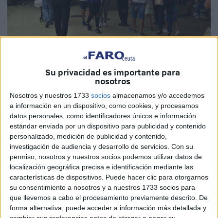
Su privacidad es importante para
nosotros
Nosotros y nuestros 1733
socios
almacenamos y/o accedemos
a información en un dispositivo, como cookies, y procesamos
datos personales, como identificadores únicos e información
El consejero de Gobernación destaca la
estándar enviada por un dispositivo para publicidad y contenido
efectividad del despliegue policial
personalizado, medición de publicidad y contenido,
investigación de audiencia y desarrollo de servicios.
Con su
permiso, nosotros y nuestros socios podemos utilizar datos de
El consejero de Gobernación, Jacob Hachuel, se muestra
localización geográfica precisa e identificación mediante las
muy contento de como ha transcurrido la feria de nuestra
características de dispositivos. Puede hacer clic para otorgarnos
ciudad, desde el punto de vista de la seguridad. Señaló
su consentimiento a nosotros y a nuestros 1733 socios para
que llevemos a cabo el procesamiento previamente descrito. De
que el dispositivo que se había montado colaborando el
forma alternativa, puede acceder a información más detallada y
Cuerpo Nacional de Policía y Policía Local había
cambiar sus preferencias antes de otorgar o negar su