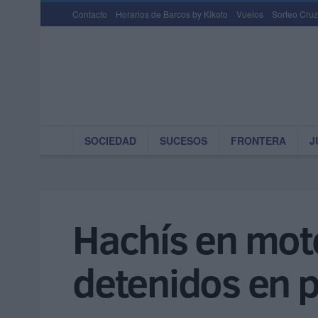
Contacto
Horarios de Barcos by Kikoto
Vuelos
Sorteo Cruz
SOCIEDAD
SUCESOS
FRONTERA
J
Hachís en mot
detenidos en 