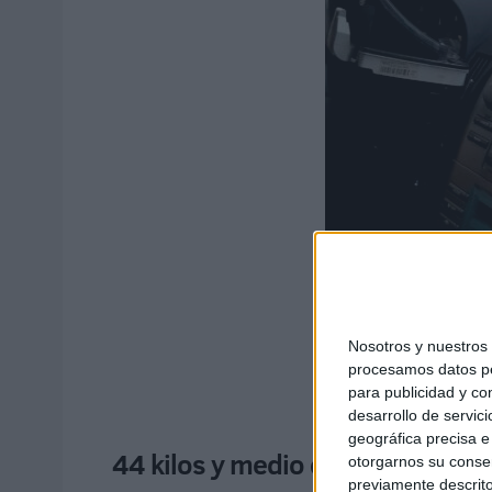
Nosotros y nuestro
procesamos datos per
para publicidad y co
desarrollo de servici
geográfica precisa e 
44 kilos y medio dentro del salp
otorgarnos su conse
previamente descrito