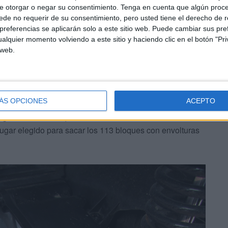
e otorgar o negar su consentimiento.
Tenga en cuenta que algún proc
ia en España fue detenido cuando embarcaba con su
de no requerir de su consentimiento, pero usted tiene el derecho de r
 medio de hachís escondidos en el salpicadero.
referencias se aplicarán solo a este sitio web. Puede cambiar sus pref
alquier momento volviendo a este sitio y haciendo clic en el botón "Pri
 web.
ÁS OPCIONES
ACEPTO
lgo era el hachís que fueron sacando en distintos
 lugar elegido para sacar los 113 bloques con envolturas