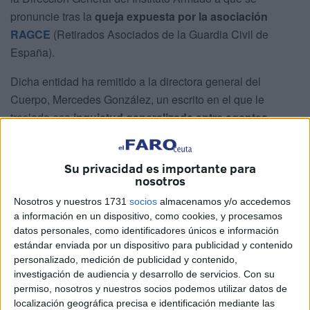
pronuncie tras la
queja expuesta por la asociación
RAGCE
(Retirados Asociados de la Guardia Civil de
España).
Dicha entidad ha remitido a la directora general del
Cuerpo, Mercedes González, un escrito en el que le
traslada esa
inquietud generalizada entre agentes
retirados
, así como entre quienes están en situación de
reserva o próximos a pasar a retiro.
Su privacidad es importante para
nosotros
Todo ello después de conocer una comunicación en la que
se ha indicado la
prohibición de alojamiento en
Nosotros y nuestros 1731
socios
almacenamos y/o accedemos
a información en un dispositivo, como cookies, y procesamos
residencias militares de descanso
, las llamadas RMD.
datos personales, como identificadores únicos e información
estándar enviada por un dispositivo para publicidad y contenido
Discriminación que debe ser
personalizado, medición de publicidad y contenido,
aclarada
investigación de audiencia y desarrollo de servicios.
Con su
permiso, nosotros y nuestros socios podemos utilizar datos de
localización geográfica precisa e identificación mediante las