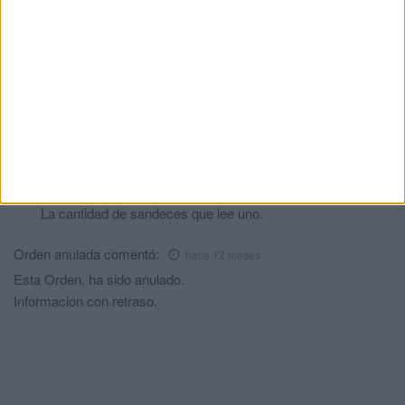
Otro mas
comentó:
hace 12 meses
Me parece que no tienes idea de por dónde van los tiros, y
eso de buenos sueldos será aquí en Ceuta, que tampoco
vale la pena, entre lo cara que está aquí la vida, para vivir
en una prisión. Siempre salís con las mismas tonterías, no
me extraña que cada vez se vayan a vivir a la península
más gente.
Paco
comentó:
hace 12 meses
La cantidad de sandeces que lee uno.
Orden anulada
comentó:
hace 12 meses
Esta Orden, ha sido anulado.
Informacion con retraso.