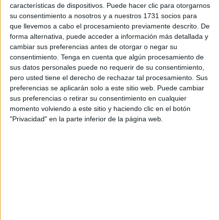
AEGC, conocedora de ese malestar, solicita también que
características de dispositivos. Puede hacer clic para otorgarnos
se aclare si existe dicha orden, pero, sobre todo, de ser
su consentimiento a nosotros y a nuestros 1731 socios para
que llevemos a cabo el procesamiento previamente descrito. De
así, quién la ha dado.
forma alternativa, puede acceder a información más detallada y
cambiar sus preferencias antes de otorgar o negar su
“Si guardias civiles y militares jubilados pueden ir a
consentimiento.
Tenga en cuenta que algún procesamiento de
residencias de la Guardia Civil,
¿por qué nos tendrían
sus datos personales puede no requerir de su consentimiento,
que poner a nosotros pega?”,
se pregunta la asociación,
pero usted tiene el derecho de rechazar tal procesamiento. Sus
que se suma a esa inquietud trasladada por la RAGCE.
preferencias se aplicarán solo a este sitio web. Puede cambiar
sus preferencias o retirar su consentimiento en cualquier
Según dicha entidad que representa los intereses de los
momento volviendo a este sitio y haciendo clic en el botón
jubilados en la Benemérita, la alerta tiene su origen en la
"Privacidad" en la parte inferior de la página web.
recepción de un correo electrónico
, que fue remitido
desde una dirección oficial de la Residencia de Acción
Social del Ministerio de Defensa ‘La Cortadura’.
En esa comunicación se indicaba que, “a
partir del 16 de
septiembre no se autorizará el alojamiento al
personal
retirado/jubilado
de la Guardia Civil
en las RMD de la
DIAPER”.