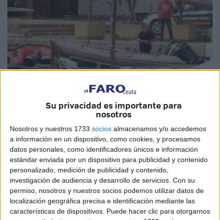
Su privacidad es importante para
nosotros
Foto: Cristian Marfil
Nosotros y nuestros 1733
socios
almacenamos y/o accedemos
a información en un dispositivo, como cookies, y procesamos
datos personales, como identificadores únicos e información
estándar enviada por un dispositivo para publicidad y contenido
La
Guardia Civil
ha abortado
una salida de inmigrantes
personalizado, medición de publicidad y contenido,
que iba a llevarse a cabo en la tarde de este miércoles
investigación de audiencia y desarrollo de servicios.
Con su
permiso, nosotros y nuestros socios podemos utilizar datos de
desde Ceuta a la Península. La rápida coordinación de las
localización geográfica precisa e identificación mediante las
patrullas terrestres y marítimas evitó que la neumática
características de dispositivos. Puede hacer clic para otorgarnos
partiera desde la misma zona de la Potabilizadora, en