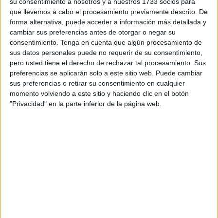
su consentimiento a nosotros y a nuestros 1733 socios para
torno a las 15:00 horas. Al ver a los agentes del Instituto
que llevemos a cabo el procesamiento previamente descrito. De
forma alternativa, puede acceder a información más detallada y
Armado los inmigrantes evitaron la salida, sin que se
cambiar sus preferencias antes de otorgar o negar su
hayan producido detenciones al no localizarse pasador
consentimiento.
Tenga en cuenta que algún procesamiento de
alguno ya que todos eran potenciales expedicionarios de
sus datos personales puede no requerir de su consentimiento,
esa ruta clandestina que tanto y tanto se repite, más ahora
pero usted tiene el derecho de rechazar tal procesamiento. Sus
con la acumulación de
marroquíes
en Ceuta debido a las
preferencias se aplicarán solo a este sitio web. Puede cambiar
sus preferencias o retirar su consentimiento en cualquier
entradas masivas de mayo.
momento volviendo a este sitio y haciendo clic en el botón
"Privacidad" en la parte inferior de la página web.
La Guardia Civil se ha hecho con la embarcación, que ha
sido trasladada al puerto deportivo, en donde
componentes de la Policía Judicial procedieron a su
examen y comprobación al objeto de saber si se trata de
una que conste como robada o si tiene relación con algún
otro episodio ocurrido en nuestras costas. Ha quedado
intervenida.
Constantes intentos de salida a diario