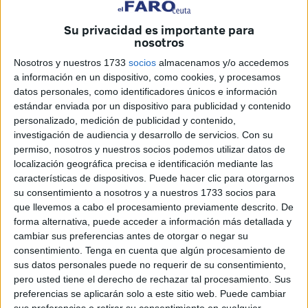
intentaban entrar a nado enfundados en trajes de
neopreno bordeando el espigón del
Tarajal
. En la travesía
Su privacidad es importante para
venían acompañados de un tercer varón que se quedó en
nosotros
aguas de
Marruecos
, sin fuerzas para continuar nadando
Nosotros y nuestros 1733
socios
almacenamos y/o accedemos
debido al estado del mar.
a información en un dispositivo, como cookies, y procesamos
datos personales, como identificadores únicos e información
estándar enviada por un dispositivo para publicidad y contenido
personalizado, medición de publicidad y contenido,
investigación de audiencia y desarrollo de servicios.
Con su
permiso, nosotros y nuestros socios podemos utilizar datos de
localización geográfica precisa e identificación mediante las
características de dispositivos. Puede hacer clic para otorgarnos
su consentimiento a nosotros y a nuestros 1733 socios para
que llevemos a cabo el procesamiento previamente descrito. De
forma alternativa, puede acceder a información más detallada y
cambiar sus preferencias antes de otorgar o negar su
consentimiento.
Tenga en cuenta que algún procesamiento de
sus datos personales puede no requerir de su consentimiento,
pero usted tiene el derecho de rechazar tal procesamiento. Sus
preferencias se aplicarán solo a este sitio web. Puede cambiar