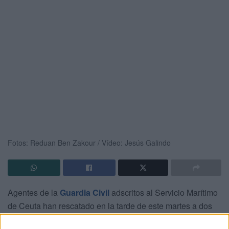
Fotos: Reduan Ben Zakour / Vídeo: Jesús Galindo
Agentes de la
Guardia Civil
adscritos al Servicio Marítimo
de Ceuta han rescatado en la tarde de este martes a dos
jóvenes marroquíes, vecinos de Rincón y Castillejos, que