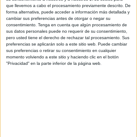
Según las primeras estimaciones, se han recogido más de
que llevemos a cabo el procesamiento previamente descrito. De
forma alternativa, puede acceder a información más detallada y
50 paquetes con una carga de unos 60 kilos cada uno.
cambiar sus preferencias antes de otorgar o negar su
Según fuentes oficiales del Instituto Armado, el peso final
consentimiento.
Tenga en cuenta que algún procesamiento de
asciende a 2.541 kilos de esta droga.
sus datos personales puede no requerir de su consentimiento,
pero usted tiene el derecho de rechazar tal procesamiento. Sus
No ha habido detenciones, ya que la mercancía ha sido
preferencias se aplicarán solo a este sitio web. Puede cambiar
localizada en el mar. Se abren cuantiosas hipótesis, entre
sus preferencias o retirar su consentimiento en cualquier
momento volviendo a este sitio y haciendo clic en el botón
ellas que haya sido arrojada por alguna narcolancha tras
"Privacidad" en la parte inferior de la página web.
un percance en un pase de drogas a gran escala o porque
se hubiera detectado la presencia de fuerzas de seguridad
en el entorno, buscando de esta forma deshacerse de las
pruebas evidentes que vincularían a sus poseedores con
un delito contra la salud pública.
La intervención de la Guardia Civil se ha centrado en la
retirada de todos los fardos hallados en el agua y su carga
en la patrullera del Servicio Marítimo para proceder a su
traslado a la base al objeto de que se proceda a su pesaje