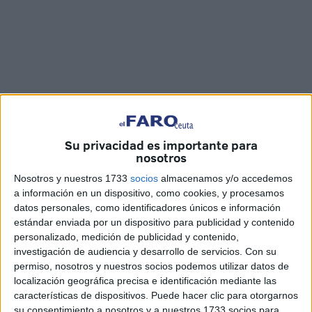
Su privacidad es importante para
nosotros
Imágenes: Marina Risco
Nosotros y nuestros 1733
socios
almacenamos y/o accedemos
a información en un dispositivo, como cookies, y procesamos
datos personales, como identificadores únicos e información
estándar enviada por un dispositivo para publicidad y contenido
Agentes de la
Guardia Civil
han recuperado casi 3
personalizado, medición de publicidad y contenido,
toneladas de hachís
repartidas en fardos de grandes
investigación de audiencia y desarrollo de servicios.
Con su
dimensiones encontrados
en mitad del Estrecho
. En el
permiso, nosotros y nuestros socios podemos utilizar datos de
hallazgo e interceptación de la droga han intervenido el
localización geográfica precisa e identificación mediante las
Servicio Marítimo y los GEAS de Ceuta.
características de dispositivos. Puede hacer clic para otorgarnos
su consentimiento a nosotros y a nuestros 1733 socios para