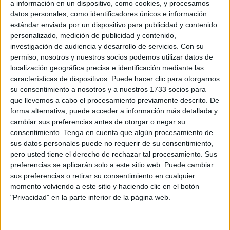
llegar a Ceuta. La espectacular persecución se ha
a información en un dispositivo, como cookies, y procesamos
datos personales, como identificadores únicos e información
producido en la
zona del Sarchal
.
estándar enviada por un dispositivo para publicidad y contenido
personalizado, medición de publicidad y contenido,
Varios componentes de patrullas han acudido al Recinto
investigación de audiencia y desarrollo de servicios.
Con su
para intentar dar con los dos varones que se han
permiso, nosotros y nuestros socios podemos utilizar datos de
escapado, adentrándose hacia la barriada del Sarchal. Lo
localización geográfica precisa e identificación mediante las
han hecho tras dejar la
moto embarrancada.
características de dispositivos. Puede hacer clic para otorgarnos
su consentimiento a nosotros y a nuestros 1733 socios para
Por el mar, varias unidades habían intentado darle alcance
que llevemos a cabo el procesamiento previamente descrito. De
forma alternativa, puede acceder a información más detallada y
al detectarla en plena huida. A la moto le seguían también
cambiar sus preferencias antes de otorgar o negar su
unidades marroquíes. De hecho, se podía apreciar en
consentimiento.
Tenga en cuenta que algún procesamiento de
aguas del Recinto, tanto a la Guardia Civil como a la
sus datos personales puede no requerir de su consentimiento,
Gendarmería marroquí, cuyos agentes habían accedido a
pero usted tiene el derecho de rechazar tal procesamiento. Sus
Ceuta persiguiendo la moto.
preferencias se aplicarán solo a este sitio web. Puede cambiar
sus preferencias o retirar su consentimiento en cualquier
momento volviendo a este sitio y haciendo clic en el botón
Despliegue de la Benemérita
"Privacidad" en la parte inferior de la página web.
En el entorno del Recinto y Sarchal
se han desplegado