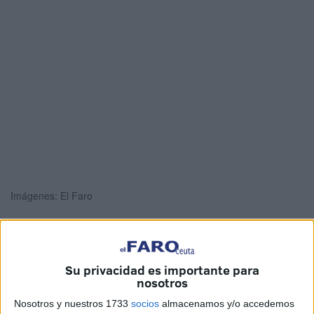
Imágenes: El Faro
La Guardia Civil
ha estado buscando sin éxito a los
dos
Su privacidad es importante para
ocupantes de una
moto de agua
,
matrícula de
nosotros
Marruecos
, que han logrado
darse a la fuga
nada más
Nosotros y nuestros 1733
socios
almacenamos y/o accedemos