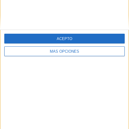
tras una madrugada de
repunte en el número de
intentos
de pase a Ceuta, protagonizados por hombres,
mujeres, menores e incluso personas que presentaban
alguna discapacidad.
ACEPTO
MÁS OPCIONES
Tags:
Frontera Sur
Guardia Civil
Inmigración
Marruecos
Sarchal