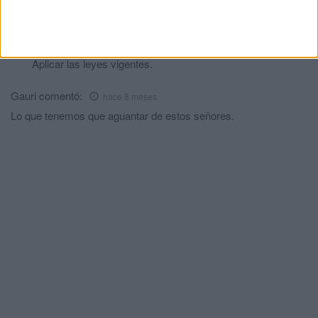
nuestros barrios. Expulsión inmediata de todos y cerrar el ceti.
Fermín
comentó:
hace 8 meses
Aplicar las leyes vigentes.
Gauri
comentó:
hace 8 meses
Lo que tenemos que aguantar de estos señores.