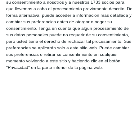
su consentimiento a nosotros y a nuestros 1733 socios para
de agresión se dirigió hacia los dos
efectivos del
que llevemos a cabo el procesamiento previamente descrito. De
Instituto Armado.
forma alternativa, puede acceder a información más detallada y
cambiar sus preferencias antes de otorgar o negar su
El agente herido se encuentra siendo evaluado de las
consentimiento.
Tenga en cuenta que algún procesamiento de
sus datos personales puede no requerir de su consentimiento,
lesiones sufridas.
pero usted tiene el derecho de rechazar tal procesamiento. Sus
preferencias se aplicarán solo a este sitio web. Puede cambiar
Jornada de constante presión en la
sus preferencias o retirar su consentimiento en cualquier
valla
momento volviendo a este sitio y haciendo clic en el botón
"Privacidad" en la parte inferior de la página web.
Lo ocurrido se produce en una
jornada de enorme
presión
no solo en el mar, sino también en el vallado.
Hasta 40 subsaharianos
han logrado llegar a Ceuta
sorteando ese perímetro desde la noche del viernes hasta
este sábado.
De hecho, la
Guardia Civil tuvo que reforzar la vigilancia
de noche, llamando a todos los agentes disponibles. Falta