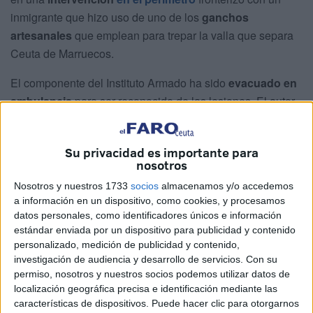
inmigrante que hizo uso de uno de los
ganchos
artesanales
que emplean para trepar la valla que separa
Ceuta de Marruecos.
El componente del Instituto Armado ha sido
evacuado en
ambulancia
para ser reconocido de las lesiones. El autor
de las lesiones ha sido detenido. No es la primera vez que
sucede un caso así.
Su privacidad es importante para
nosotros
El pasado mayo otro agente
del Cuerpo sufría una
herida en la frente después de una agresión realizada,
Nosotros y nuestros 1733
socios
almacenamos y/o accedemos
a información en un dispositivo, como cookies, y procesamos
esta vez, con el mango de madera que componen esos
datos personales, como identificadores únicos e información
ganchos.
estándar enviada por un dispositivo para publicidad y contenido
personalizado, medición de publicidad y contenido,
Patrulla con un compañero
investigación de audiencia y desarrollo de servicios.
Con su
permiso, nosotros y nuestros socios podemos utilizar datos de
localización geográfica precisa e identificación mediante las
El guardia civil herido se encontraba junto a otro
características de dispositivos. Puede hacer clic para otorgarnos
compañero, que no ha sufrido lesiones, aunque el
intento