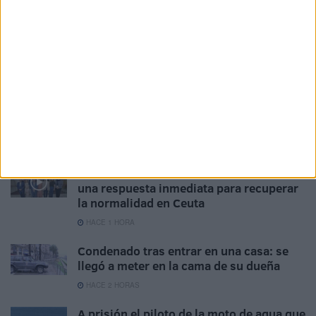
Related
Posts
Bajo investigación judicial 6 agresiones
sexuales tras la entrada masiva en Ceuta
HACE 48 MINUTOS
Sociedad caballa: el bautizo de Fidela en
Los Remedios
HACE 1 HORA
“Toca resistir”: Vivas reclama al Estado
una respuesta inmediata para recuperar
la normalidad en Ceuta
HACE 1 HORA
Condenado tras entrar en una casa: se
llegó a meter en la cama de su dueña
HACE 2 HORAS
A prisión el piloto de la moto de agua que