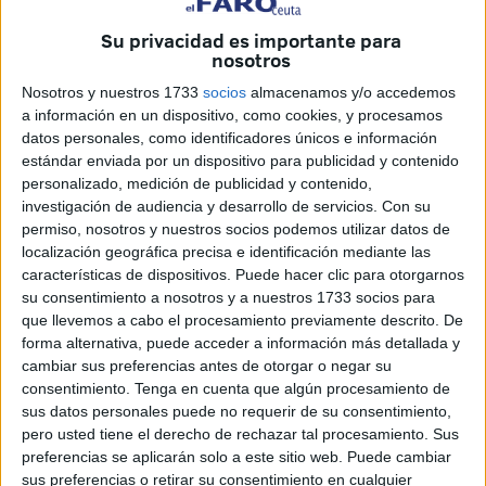
atentados, contra españoles de todas las edades, sexo y
profesión, incidiendo fundamentalmente en los miembros
Su privacidad es importante para
nosotros
de la Policía, Guardia Civil , Fuerzas Armadas y sus
familiares, baluarte para la defensa de nuestro estado de
Nosotros y nuestros 1733
socios
almacenamos y/o accedemos
derecho, es motivo de indignación por la ignominia
a información en un dispositivo, como cookies, y procesamos
datos personales, como identificadores únicos e información
cometida por el ex Presidente del Gobierno José Luis
estándar enviada por un dispositivo para publicidad y contenido
Rodriguez Zapatero y por el tal Sánchez que ha seguido
personalizado, medición de publicidad y contenido,
su huella y que solamente por este hecho debieran ser
investigación de audiencia y desarrollo de servicios.
Con su
imputados por el delito de traición a España y a sus
permiso, nosotros y nuestros socios podemos utilizar datos de
localización geográfica precisa e identificación mediante las
gobernados. En 2006, ETA exigió a Zapatero: el
características de dispositivos. Puede hacer clic para otorgarnos
desmantelamiento de la Guardia Civil, según aparece en
su consentimiento a nosotros y a nuestros 1733 socios para
las actas descubiertas al etarra Thierry ;la creación de un
que llevemos a cabo el procesamiento previamente descrito. De
órgano común que avanzara en la unificación del País
forma alternativa, puede acceder a información más detallada y
cambiar sus preferencias antes de otorgar o negar su
Vasco y Navarra: el proyecto de creación de lo que
consentimiento.
Tenga en cuenta que algún procesamiento de
denominan Euskal Herria; la legalización de Batasuna,
sus datos personales puede no requerir de su consentimiento,
declarada ya en aquellas fechas como parte de la banda
pero usted tiene el derecho de rechazar tal procesamiento. Sus
terrorista ETA; la excarcelación de De Juana Chaos y otros
preferencias se aplicarán solo a este sitio web. Puede cambiar
etarras enfermos; la eliminación de la Doctrina Parot para
sus preferencias o retirar su consentimiento en cualquier