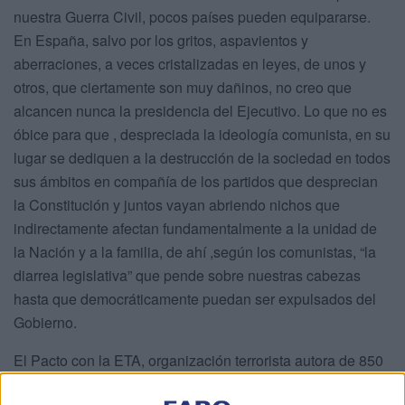
nuestra Guerra Civil, pocos países pueden equipararse.
En España, salvo por los gritos, aspavientos y
aberraciones, a veces cristalizadas en leyes, de unos y
otros, que ciertamente son muy dañinos, no creo que
alcancen nunca la presidencia del Ejecutivo. Lo que no es
óbice para que , despreciada la ideología comunista, en su
lugar se dediquen a la destrucción de la sociedad en todos
sus ámbitos en compañía de los partidos que desprecian
la Constitución y juntos vayan abriendo nichos que
indirectamente afectan fundamentalmente a la unidad de
la Nación y a la familia, de ahí ,según los comunistas, “la
diarrea legislativa” que pende sobre nuestras cabezas
hasta que democráticamente puedan ser expulsados del
Gobierno.
El Pacto con la ETA, organización terrorista autora de 850
asesinatos, otros 350 todavía sin resolver y 3.500