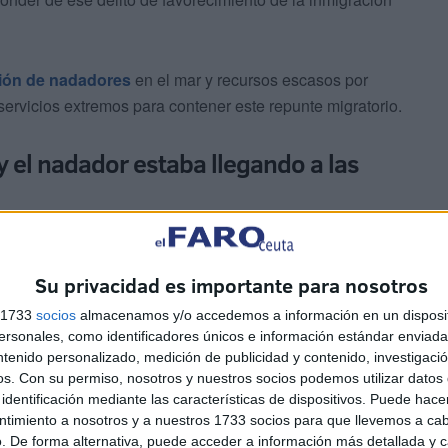
sión de nadadores
en el mar y recursos escasos por
servicios extremos para contener este repunte migratorio.
 el nadador estaba llegando a las
Su privacidad es importante para nosotros
s 1733
socios
almacenamos y/o accedemos a información en un disposit
sonales, como identificadores únicos e información estándar enviada 
ntenido personalizado, medición de publicidad y contenido, investigaci
avegaba sin luces encendida, para enmascarar y camuflar
os.
Con su permiso, nosotros y nuestros socios podemos utilizar datos 
egando a las piedras.
identificación mediante las características de dispositivos. Puede hacer
ntimiento a nosotros y a nuestros 1733 socios para que llevemos a ca
. De forma alternativa, puede acceder a información más detallada y 