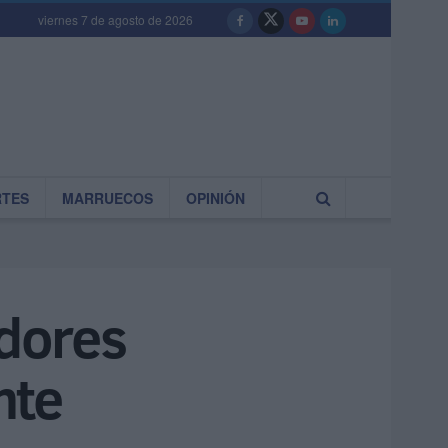
viernes 7 de agosto de 2026
RTES
MARRUECOS
OPINIÓN
adores
nte