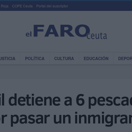
 Roja
COPE Ceuta
Portal del suscriptor
USTICIA
POLÍTICA
CULTURA
EDUCACIÓN
DEPO
il detiene a 6 pesc
r pasar un inmigra