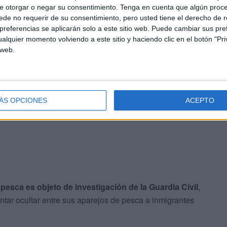
 y se abarloaron a la embarcación, se procedió a la
e otorgar o negar su consentimiento.
Tenga en cuenta que algún proc
sto de DNI, y de los otros cinco tripulantes, que
de no requerir de su consentimiento, pero usted tiene el derecho de r
presuntos autores de un delito contra el derecho de los
referencias se aplicarán solo a este sitio web. Puede cambiar sus pref
alquier momento volviendo a este sitio y haciendo clic en el botón "Pri
s de la autoridad.
 web.
ÁS OPCIONES
ACEPTO
pesca es objeto de investigación de la Guardia Civil
,
ntar ocultar entre sus aparejos de pesca a inmigrantes