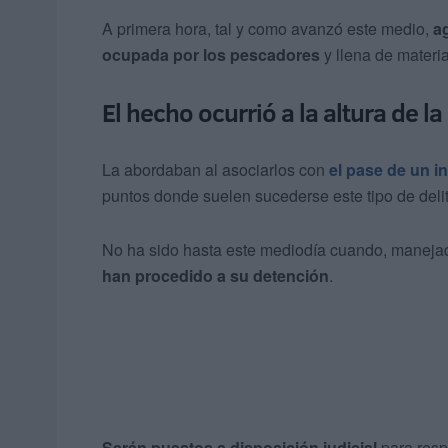
A primera hora, tal y como avanzó este medio,
a
ocupada por los pescadores
y llena de materia
El hecho ocurrió a la altura de la
La abordaban al asociarlos con
el pase de un in
puntos donde suelen sucederse este tipo de deli
No ha sido hasta este mediodía cuando, manejad
han procedido a su detención
.
Serán puestos a disposición judicial
para resp