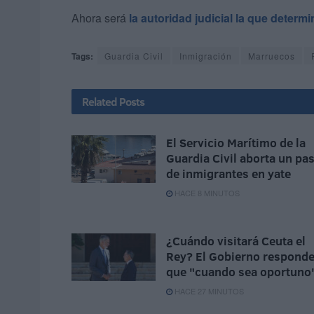
Ahora será
la autoridad judicial la que determ
Tags:
Guardia Civil
Inmigración
Marruecos
Related
Posts
El Servicio Marítimo de la
Guardia Civil aborta un pa
de inmigrantes en yate
HACE 8 MINUTOS
¿Cuándo visitará Ceuta el
Rey? El Gobierno respond
que "cuando sea oportuno
HACE 27 MINUTOS