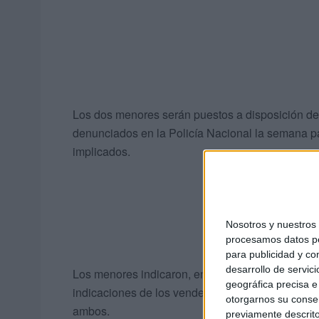
Los dos menores serán puestos a disposición de 
denunciados en la Policía Nacional la semana p
implicados.
Nosotros y nuestro
procesamos datos per
para publicidad y co
desarrollo de servici
Los menores indicaron, en su defensa, que ellos
geográfica precisa e 
indicaciones de los vendedores. Será la autorid
otorgarnos su conse
ambos.
previamente descrito