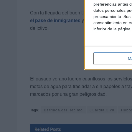
preferencias antes d
datos personales pue
Con la llegada del buen tiempo vuelve a produci
procesamiento. Sus p
el pase de inmigrantes
y el aumento de sustrac
consentimiento en cu
delictivo.
inferior de la página
M
El pasado verano fueron cuantiosos los servicio
motos de agua para trasladar a sin papeles a tr
marcados por una gran peligrosidad.
Tags:
Barriada del Recinto
Guardia Civil
Robo
Related
Posts