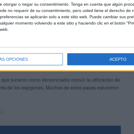
e otorgar o negar su consentimiento.
Tenga en cuenta que algún proc
de no requerir de su consentimiento, pero usted tiene el derecho de r
rse la
alerta sobre el empleo de embarcaciones para
referencias se aplicarán solo a este sitio web. Puede cambiar sus pref
ciones de motos de agua o piraguas para ese fin
alquier momento volviendo a este sitio y haciendo clic en el botón "Pri
 web.
ÁS OPCIONES
ACEPTO
s que tuvieron como denominador común la utilización de
avés de los espigones. Muchos de estos pases estuvieron
s