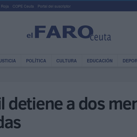
 Roja
COPE Ceuta
Portal del suscriptor
USTICIA
POLÍTICA
CULTURA
EDUCACIÓN
DEPO
il detiene a dos m
das