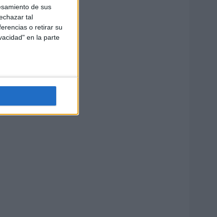
esamiento de sus
echazar tal
erencias o retirar su
vacidad" en la parte