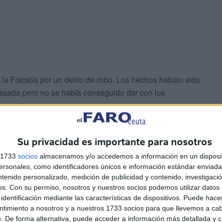
la Fiscalía por un delito de robo. Los hechos habían sido
asada pero no se había conseguido dar con los
Su privacidad es importante para nosotros
s 1733
socios
almacenamos y/o accedemos a información en un disposit
sonales, como identificadores únicos e información estándar enviada 
ntenido personalizado, medición de publicidad y contenido, investigaci
os.
Con su permiso, nosotros y nuestros socios podemos utilizar datos 
 los habían comprado pero no aportaron factura alguna ni
identificación mediante las características de dispositivos. Puede hacer
ad judicial la que determine qué medidas adoptar con
ntimiento a nosotros y a nuestros 1733 socios para que llevemos a ca
. De forma alternativa, puede acceder a información más detallada y 