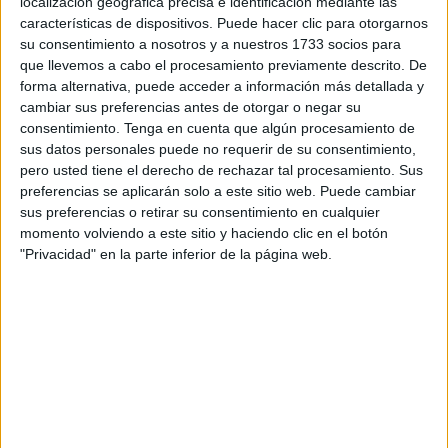
como al decomiso de la recreativa usada para el pase.
localización geográfica precisa e identificación mediante las
características de dispositivos. Puede hacer clic para otorgarnos
La intervención ha tenido lugar en torno a las tres de esta
su consentimiento a nosotros y a nuestros 1733 socios para
que llevemos a cabo el procesamiento previamente descrito. De
tarde cuando la Benemérita ha detectado en mitad del
forma alternativa, puede acceder a información más detallada y
canal el tránsito de una embarcación sospechosa. De
cambiar sus preferencias antes de otorgar o negar su
inmediato se ha dado aviso a la Unidad Marítima del
consentimiento.
Tenga en cuenta que algún procesamiento de
Cuerpo para que abortara la travesía comprobándose que
sus datos personales puede no requerir de su consentimiento,
pero usted tiene el derecho de rechazar tal procesamiento. Sus
se estaba ejecutando un pase clandestino de inmigrantes.
preferencias se aplicarán solo a este sitio web. Puede cambiar
sus preferencias o retirar su consentimiento en cualquier
El patrón, español, ha sido detenido y los 9 inmigrantes
momento volviendo a este sitio y haciendo clic en el botón
magrebíes que iban a protagonizar este traslado
"Privacidad" en la parte inferior de la página web.
identificados. Todos son en principio naturales de
Marruecos, de acuerdo con los datos que ha podido
conocer este periódico.
Los marroquíes así como el detenido han llegado a la base
del Marítimo ubicada en el puerto pesquero casi a las
cuatro de esta tarde. El implicado en el delito ha sido
bajado de la embarcación esposado para después sacar