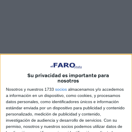
Imágenes: Diego Naranjo
Su privacidad es importante para
nosotros
Agentes del Servicio Marítimo de la
Guardia Civil
han
Nosotros y nuestros 1733
socios
almacenamos y/o accedemos
detenido a un vecino de Ceuta con 9
inmigrantes
a bordo
a información en un dispositivo, como cookies, y procesamos
de una
embarcación
con la que se dirigía a las costas
datos personales, como identificadores únicos e información
estándar enviada por un dispositivo para publicidad y contenido
peninsulares. El detenido ha sido sorprendido en plena
personalizado, medición de publicidad y contenido,
comisión de un delito contra los derechos de los
investigación de audiencia y desarrollo de servicios.
Con su
ciudadanos extranjeros procediéndose a su arresto así
permiso, nosotros y nuestros socios podemos utilizar datos de