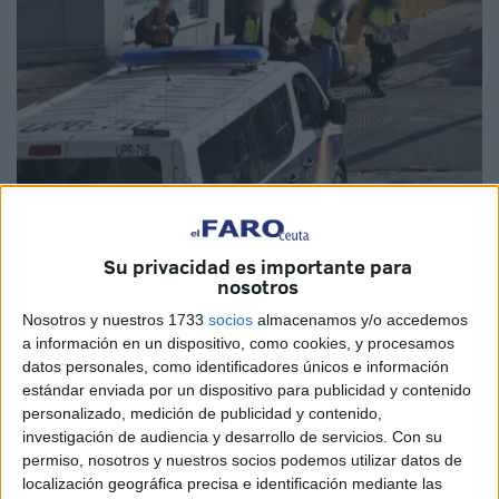
Su privacidad es importante para
nosotros
Quino
Nosotros y nuestros 1733
socios
almacenamos y/o accedemos
a información en un dispositivo, como cookies, y procesamos
datos personales, como identificadores únicos e información
estándar enviada por un dispositivo para publicidad y contenido
La operación llevada a cabo por la
UDYCO
de la
Policía
personalizado, medición de publicidad y contenido,
Nacional
en Ceuta y la Península se ha saldado ya con 24
investigación de audiencia y desarrollo de servicios.
Con su
detenidos, buena parte de ellos en nuestra ciudad. Entre
permiso, nosotros y nuestros socios podemos utilizar datos de
los arrestados hay un agente de la
Guardia Civil
, según
localización geográfica precisa e identificación mediante las