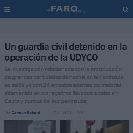
Un guardia civil detenido en la
operación de la UDYCO
La investigación relacionada con la introducción
de grandes cantidades de hachís en la Península
se salda ya con 24 arrestos además de material
intervenido en los registros llevados a cabo en
Ceuta y puntos del sur peninsular
Por
Carmen Echarri
20/11/2024 - 12:40