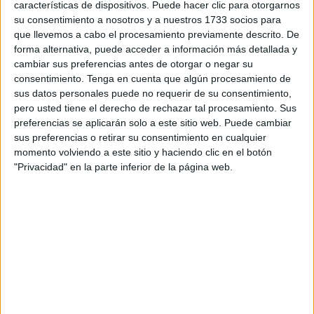
características de dispositivos. Puede hacer clic para otorgarnos
fuentes consultadas por este periódico.
su consentimiento a nosotros y a nuestros 1733 socios para
que llevemos a cabo el procesamiento previamente descrito. De
La intervención conlleva la implicación de la UDYCO
forma alternativa, puede acceder a información más detallada y
Ceuta, Greco Costa del Sol y UDYCO central. Además de
cambiar sus preferencias antes de otorgar o negar su
los
detenidos
tanto en la ciudad como en puntos del sur
consentimiento.
Tenga en cuenta que algún procesamiento de
peninsular se ha procedido al decomiso de distinto
sus datos personales puede no requerir de su consentimiento,
pero usted tiene el derecho de rechazar tal procesamiento. Sus
material clave para la investigación así como dinero.
preferencias se aplicarán solo a este sitio web. Puede cambiar
sus preferencias o retirar su consentimiento en cualquier
La operación está relacionada con la introducción de
momento volviendo a este sitio y haciendo clic en el botón
grandes cantidades de
hachís
procedente de Marruecos
"Privacidad" en la parte inferior de la página web.
en la Península y está coordinada por el Juzgado número
2 de Fuengirola,
en Málaga
.
La investigación continúa abierta por lo que no se descarta
nuevas detenciones.
Agentes de la UDYCO de la Costa del Sol, con apoyo de
componentes de la Jefatura Superior de Policía de nuestra
ciudad, han organizado este operativo desde primera hora