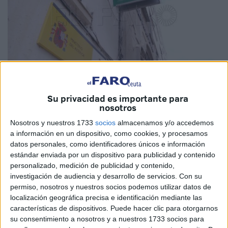
Imagen de archivo
Su privacidad es importante para
nosotros
Nosotros y nuestros 1733
socios
almacenamos y/o accedemos
a información en un dispositivo, como cookies, y procesamos
El Boletín Oficial de la
Guardia Civil
ha publicado la
datos personales, como identificadores únicos e información
resolución de cese en el destino para el guardia civil que
estándar enviada por un dispositivo para publicidad y contenido
en abril del año pasado fue condenado
por la
personalizado, medición de publicidad y contenido,
Audiencia
de Ceuta por
agresión sexual
a una menor en
investigación de audiencia y desarrollo de servicios.
Con su
permiso, nosotros y nuestros socios podemos utilizar datos de
la Feria.
localización geográfica precisa e identificación mediante las
características de dispositivos. Puede hacer clic para otorgarnos
La medida se dicta en aplicación del artículo 91.3 de la
su consentimiento a nosotros y a nuestros 1733 socios para
Ley 29/2014 del Régimen del Personal de la Guardia Civil