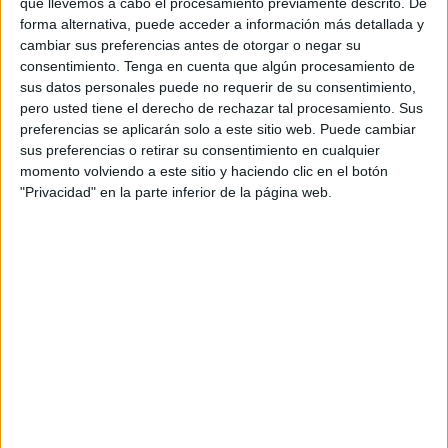
que llevemos a cabo el procesamiento previamente descrito. De
y del artículo 64.2 del Reglamento de destinos del
forma alternativa, puede acceder a información más detallada y
personal de la Guardia Civil, aprobado por Real Decreto
cambiar sus preferencias antes de otorgar o negar su
consentimiento.
Tenga en cuenta que algún procesamiento de
470/2019, de 2 de agosto, por la que se acordó el cese en
sus datos personales puede no requerir de su consentimiento,
la Comandancia de Ceuta del agente perteneciente a la 1ª
pero usted tiene el derecho de rechazar tal procesamiento. Sus
Compañía de Fiscal y Fronteras.
preferencias se aplicarán solo a este sitio web. Puede cambiar
sus preferencias o retirar su consentimiento en cualquier
Fue en mayo de este año cuando, en aplicación de la
momento volviendo a este sitio y haciendo clic en el botón
figura jurídica de la conformidad que pasa por un
"Privacidad" en la parte inferior de la página web.
reconocimiento expreso de los hechos, el tribunal del
máximo órgano judicial en nuestra ciudad dictó sentencia
condenatoria.
Esta fue la condena
Así, tras un acuerdo entre
Fiscalía
y Defensa, fijó una
multa de 18 meses con una cuota diaria de 6 euros (3.216
euros, ya que se cuenta el tiempo que estuvo detenido),