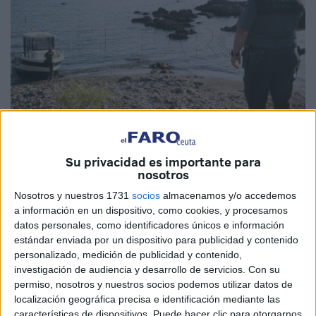
Su privacidad es importante para
El Faro
nosotros
Nosotros y nuestros 1731
socios
almacenamos y/o accedemos
a información en un dispositivo, como cookies, y procesamos
datos personales, como identificadores únicos e información
Agentes de la
Guardia Civil
han recuperado una
estándar enviada por un dispositivo para publicidad y contenido
personalizado, medición de publicidad y contenido,
embarcación
particular con base en Ceuta a la orilla de la
investigación de audiencia y desarrollo de servicios.
Con su
playa del trampolín, ubicada justo debajo del centro de
permiso, nosotros y nuestros socios podemos utilizar datos de
estancia temporal de
inmigrantes
.
localización geográfica precisa e identificación mediante las
características de dispositivos. Puede hacer clic para otorgarnos