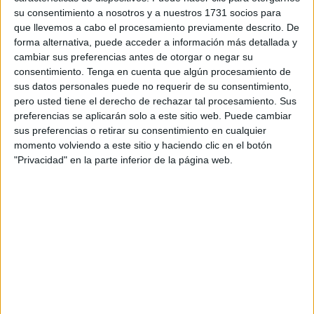
Cuando las patrullas del Instituto Armado llegaban a la
su consentimiento a nosotros y a nuestros 1731 socios para
zona, un grupo estimado de unas ocho personas se dieron
que llevemos a cabo el procesamiento previamente descrito. De
forma alternativa, puede acceder a información más detallada y
a la fuga. Prácticamente en la orilla quedó la embarcación
cambiar sus preferencias antes de otorgar o negar su
presumiblemente robada poco antes.
consentimiento.
Tenga en cuenta que algún procesamiento de
sus datos personales puede no requerir de su consentimiento,
El Servicio Marítimo de la Guardia Civil se ha encargado
pero usted tiene el derecho de rechazar tal procesamiento. Sus
de su traslado a
la base de la que disponen en el puerto
preferencias se aplicarán solo a este sitio web. Puede cambiar
pesquero
a primera hora de esta mañana, mientras los
sus preferencias o retirar su consentimiento en cualquier
momento volviendo a este sitio y haciendo clic en el botón
componentes de las patrullas han efectuado rondas por las
"Privacidad" en la parte inferior de la página web.
inmediaciones para intentar localizar a los inmigrantes.
El intento de
pase
ha quedado abortado. Todo apunta a
que el grupo iba a ser trasladado de manera clandestina a
las costas peninsulares empleando esta embarcación para
fines ilícitos.
Es lo que sospechan fuentes del Instituto Armado, al no
haberse detectado ninguna entrada de esta embarcación