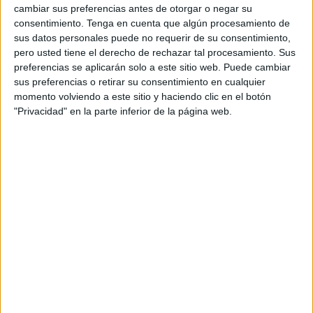
cambiar sus preferencias antes de otorgar o negar su
de que la Policía Nacional haya difundido cómo era este
consentimiento.
Tenga en cuenta que algún procesamiento de
narcotúnel por dentro
.
sus datos personales puede no requerir de su consentimiento,
pero usted tiene el derecho de rechazar tal procesamiento. Sus
Se pueden ver algunas de sus dimensiones y sus galerías
preferencias se aplicarán solo a este sitio web. Puede cambiar
por las que pasaron los narcos la droga.
Es la primera
sus preferencias o retirar su consentimiento en cualquier
visión
que se tiene después de que se conociera el
momento volviendo a este sitio y haciendo clic en el botón
"Privacidad" en la parte inferior de la página web.
exterior.
La Policía ha decidido darle publicidad para que se pueda
tener una idea de cómo era este punto en el que han
entrado agentes del GOIT y de la unidad de subsuelo
de la propia Policía
.
Han llegado hasta el
punto final de la parte española del
narcotúnel
, ya que todavía no se ha contado con el apoyo
de Marruecos para conocer el enlace que existe en el
vecino país por el que entraban todos los bultos del
hachís.