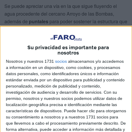
Se puede apreciar una vía en la que sigue fluyendo el
agua procedente del cercano Arroyo de las Bombas,
además de
puntales
para poder sostener la estructura que
se había convertido en una
galería de uso para el narco.
La Policía muestra por vez primera su interior,
una gruta
Su privacidad es importante para
de película
que fue utilizada, al menos, hasta el pasado
nosotros
verano. Así era el narcotúnel, el segundo que ha sido
Nosotros y nuestros 1731
socios
almacenamos y/o accedemos
encontrado en las naves del Tarajal.
a información en un dispositivo, como cookies, y procesamos
datos personales, como identificadores únicos e información
La investigación continúa abierta
contra el entramado
estándar enviada por un dispositivo para publicidad y contenido
de
blanqueo de capitales
de la organización criminal y no
personalizado, medición de publicidad y contenido,
se descartan nuevas detenciones asociadas al tráfico de
investigación de audiencia y desarrollo de servicios.
Con su
permiso, nosotros y nuestros socios podemos utilizar datos de
drogas.
localización geográfica precisa e identificación mediante las
características de dispositivos. Puede hacer clic para otorgarnos
El vídeo por dentro del narcotúnel
su consentimiento a nosotros y a nuestros 1731 socios para
que llevemos a cabo el procesamiento previamente descrito. De
Ahora se puede ver parte de esa infraestructura después
forma alternativa, puede acceder a información más detallada y