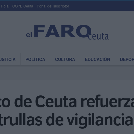
 Roja
COPE Ceuta
Portal del suscriptor
USTICIA
POLÍTICA
CULTURA
EDUCACIÓN
DEPO
co de Ceuta refuerz
rullas de vigilancia