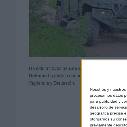
Ha sido a través de
una serie de fotografías
pub
Defensa
ha dado a conocer algunas de las acci
Vigilancia y Disuasión.
Nosotros y nuestro
procesamos datos per
para publicidad y co
desarrollo de servici
geográfica precisa e 
otorgarnos su conse
previamente descrito