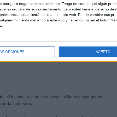
Ceuta
ha realizado patrullas áreas de
e otorgar o negar su consentimiento.
Tenga en cuenta que algún proc
 de
#Ceuta
. Unas actvidades que se han
de no requerir de su consentimiento, pero usted tiene el derecho de r
referencias se aplicarán solo a este sitio web. Puede cambiar sus pref
aciones de Presencia, Vigilancia y
alquier momento volviendo a este sitio y haciendo clic en el botón "Pri
EjercitoTierra
 web.
🇸 (@EMADmde)
March 3, 2025
ÁS OPCIONES
ACEPTO
 la Defensa reflejan a efectivos militares desplegados
lizando maniobras.