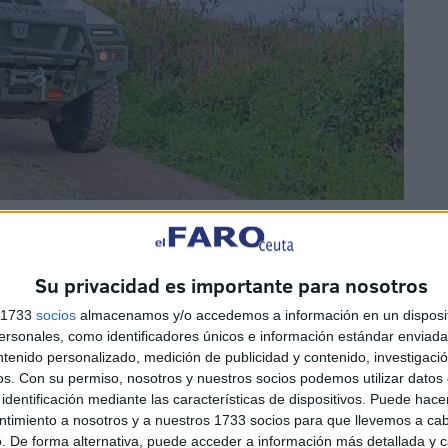
licadas en sus redes sociales que el
Estado Mayor de
ones que forman parte de las Operaciones de Presencia,
Su privacidad es importante para nosotros
s 1733
socios
almacenamos y/o accedemos a información en un disposit
sonales, como identificadores únicos e información estándar enviada 
ntenido personalizado, medición de publicidad y contenido, investigaci
os.
Con su permiso, nosotros y nuestros socios podemos utilizar datos 
identificación mediante las características de dispositivos. Puede hacer
ntimiento a nosotros y a nuestros 1733 socios para que llevemos a ca
. De forma alternativa, puede acceder a información más detallada y 